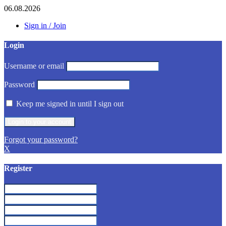
06.08.2026
Sign in / Join
Login
Username or email
Password
Keep me signed in until I sign out
Forgot your password?
X
Register