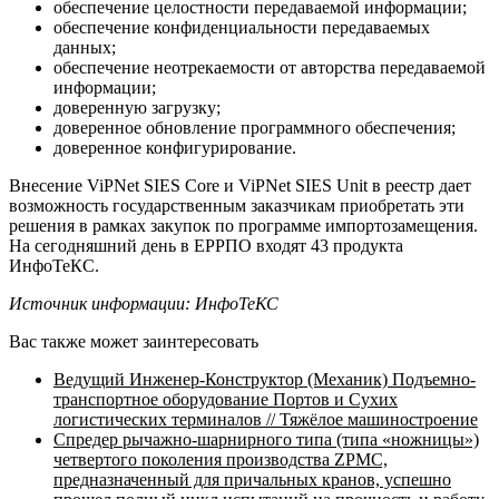
обеспечение целостности передаваемой информации;
обеспечение конфиденциальности передаваемых
данных;
обеспечение неотрекаемости от авторства передаваемой
информации;
доверенную загрузку;
доверенное обновление программного обеспечения;
доверенное конфигурирование.
Внесение ViPNet SIES Core и ViPNet SIES Unit в реестр дает
возможность государственным заказчикам приобретать эти
решения в рамках закупок по программе импортозамещения.
На сегодняшний день в ЕРРПО входят 43 продукта
ИнфоТеКС.
Источник информации: ИнфоТеКС
Вас также может заинтересовать
Ведущий Инженер-Конструктор (Механик) Подъемно-
транспортное оборудование Портов и Сухих
логистических терминалов // Тяжёлое машиностроение
Спредер рычажно-шарнирного типа (типа «ножницы»)
четвертого поколения производства ZPMC,
предназначенный для причальных кранов, успешно