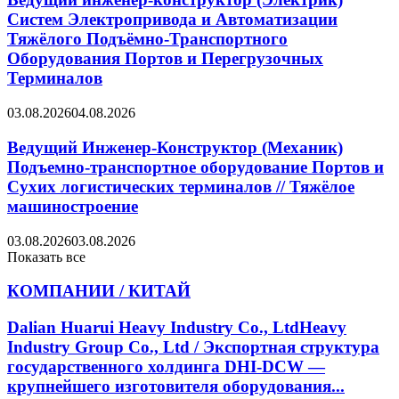
Систем Электропривода и Автоматизации
Тяжёлого Подъёмно-Транспортного
Оборудования Портов и Перегрузочных
Терминалов
03.08.2026
04.08.2026
Ведущий Инженер-Конструктор (Механик)
Подъемно-транспортное оборудование Портов и
Сухих логистических терминалов // Тяжёлое
машиностроение
03.08.2026
03.08.2026
Показать все
КОМПАНИИ / КИТАЙ
Dalian Huarui Heavy Industry Co., LtdHeavy
Industry Group Co., Ltd / Экспортная структура
государственного холдинга DHI-DCW —
крупнейшего изготовителя оборудования...