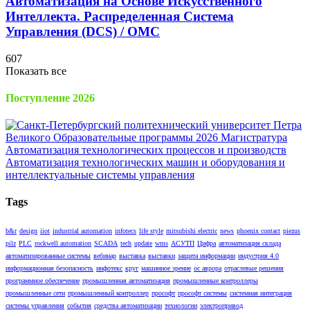
Автоматизация на Основе Искусственного
Интеллекта. Распределенная Cистема
Управления (DCS) / OMC
607
Показать все
Поступление 2026
Tags
b&r
design
iiot
industrial automation
infotecs
life style
mitsubishi electric
news
phoenix contact
piezus
pilz
PLC
rockwell automation
SCADA
tech
update
wms
АСУТП
Цифра
автоматизация склада
автоматизированные системы
вебинар
выставка
выставки
защита информации
индустрия 4.0
информационная безопасность
инфотекс
круг
машинное зрение
ос аврора
отраслевые решения
программное обеспечение
промышленная автоматизация
промышленные контроллеры
промышленные сети
промышленный контроллер
прософт
прософт системы
системная интеграция
системы управления
события
средства автоматизации
технологии
электропривод