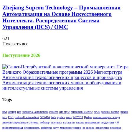
Zhejiang Supcon Technology – Промышленная
Автоматизация на Основе Искусственного
Интеллекта. Распределенная Cистема
Управления (DCS) / OMC
621
Показать все
Поступление 2026
Tags
b&r
design
iiot
industrial automation
infotecs
life style
mitsubishi electric
news
phoenix contact
piezus
pilz
PLC
rockwell automation
SCADA
tech
update
wms
АСУТП
Цифра
автоматизация склада
автоматизированные системы
вебинар
выставка
выставки
защита информации
индустрия 4.0
информационная безопасность
инфотекс
круг
машинное зрение
ос аврора
отраслевые решения