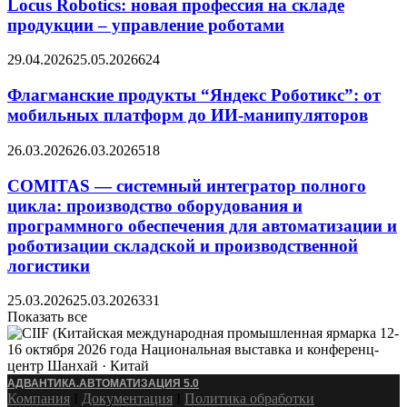
Locus Robotics: новая профессия на складе
продукции – управление роботами
29.04.2026
25.05.2026
624
Флагманские продукты “Яндекс Роботикс”: от
мобильных платформ до ИИ-манипуляторов
26.03.2026
26.03.2026
518
COMITAS — системный интегратор полного
цикла: производство оборудования и
программного обеспечения для автоматизации и
роботизации складской и производственной
логистики
25.03.2026
25.03.2026
331
Показать все
АДВАНТИКА.АВТОМАТИЗАЦИЯ 5.0
Компания
Ӏ
Документация
Ӏ
Политика обработки