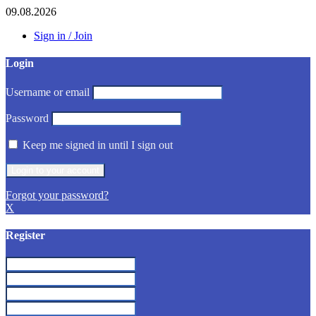
09.08.2026
Sign in / Join
Login
Username or email
Password
Keep me signed in until I sign out
Forgot your password?
X
Register