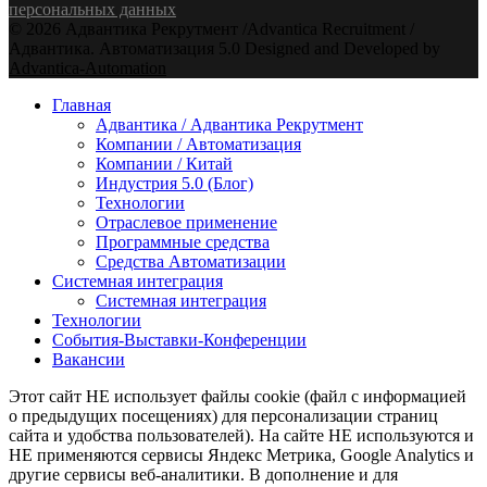
персональных данных
© 2026 Адвантика Рекрутмент /Advantica Recruitment /
Адвантика. Автоматизация 5.0 Designed and Developed by
Advantica-Automation
Youtube
Email
Xing
Telegram
Главная
Адвантика / Адвантика Рекрутмент
Компании / Автоматизация
Компании / Китай
Индустрия 5.0 (Блог)
Технологии
Отраслевое применение
Программные средства
Средства Автоматизации
Системная интеграция
Системная интеграция
Технологии
События-Выставки-Конференции
Вакансии
Этот сайт НЕ использует файлы cookie (файл с информацией
о предыдущих посещениях) для персонализации страниц
сайта и удобства пользователей). На сайте НЕ используются и
НЕ применяются сервисы Яндекс Метрика, Google Analytics и
другие сервисы веб-аналитики. В дополнение и для