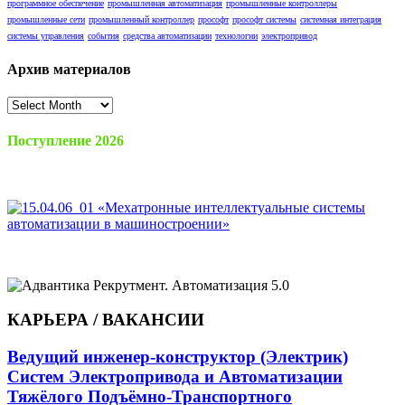
программное обеспечение
промышленная автоматизация
промышленные контроллеры
промышленные сети
промышленный контроллер
прософт
прософт системы
системная интеграция
системы управления
события
средства автоматизации
технологии
электропривод
Архив материалов
Архив
материалов
Поступление 2026
КАРЬЕРА / ВАКАНСИИ
Ведущий инженер-конструктор (Электрик)
Систем Электропривода и Автоматизации
Тяжёлого Подъёмно-Транспортного