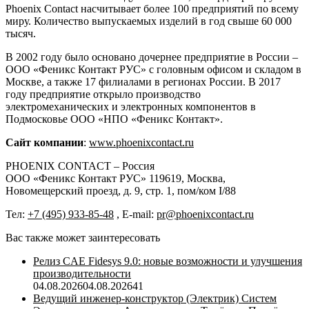
Phoenix Contact насчитывает более 100 предприятий по всему
миру. Количество выпускаемых изделий в год свыше 60 000
тысяч.
В 2002 году было основано дочернее предприятие в России –
ООО «Феникс Контакт РУС» с головным офисом и складом в
Москве, а также 17 филиалами в регионах России. В 2017
году предприятие открыло производство
электромеханических и электронных компонентов в
Подмосковье ООО «НПО «Феникс Контакт».
Сайт компании
:
www.phoenixcontact.ru
PHOENIX CONTACT – Россия
OOO «Феникс Контакт РУС» 119619, Москва,
Новомещерский проезд, д. 9, стр. 1, пом/ком I/88
Тел:
+7 (495) 933-85-48
, E-mail:
pr@phoenixcontact.ru
Вас также может заинтересовать
Релиз CAE Fidesys 9.0: новые возможности и улучшения
производительности
04.08.2026
04.08.2026
41
Ведущий инженер-конструктор (Электрик) Систем