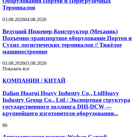
Оборудования Портов и Перегрузочных
Терминалов
03.08.2026
04.08.2026
Ведущий Инженер-Конструктор (Механик)
Подъемно-транспортное оборудование Портов и
Сухих логистических терминалов // Тяжёлое
машиностроение
03.08.2026
03.08.2026
Показать все
КОМПАНИИ / КИТАЙ
Dalian Huarui Heavy Industry Co., LtdHeavy
Industry Group Co., Ltd / Экспортная структура
государственного холдинга DHI-DCW —
крупнейшего изготовителя оборудования...
86
Автоматизация портов: Wuhan Gangdi