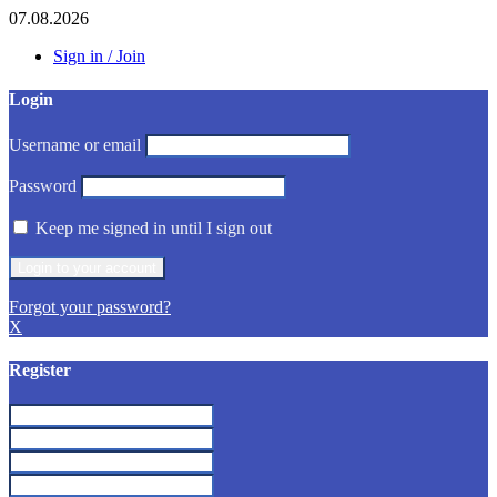
07.08.2026
Sign in / Join
Login
Username or email
Password
Keep me signed in until I sign out
Forgot your password?
X
Register