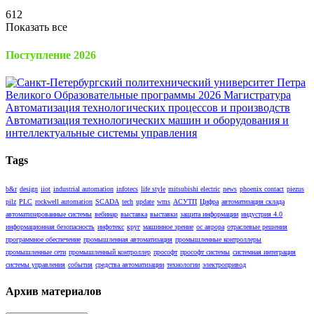
612
Показать все
Поступление 2026
Tags
b&r
design
iiot
industrial automation
infotecs
life style
mitsubishi electric
news
phoenix contact
piezus
pilz
PLC
rockwell automation
SCADA
tech
update
wms
АСУТП
Цифра
автоматизация склада
автоматизированные системы
вебинар
выставка
выставки
защита информации
индустрия 4.0
информационная безопасность
инфотекс
круг
машинное зрение
ос аврора
отраслевые решения
программное обеспечение
промышленная автоматизация
промышленные контроллеры
промышленные сети
промышленный контроллер
прософт
прософт системы
системная интеграция
системы управления
события
средства автоматизации
технологии
электропривод
Архив материалов