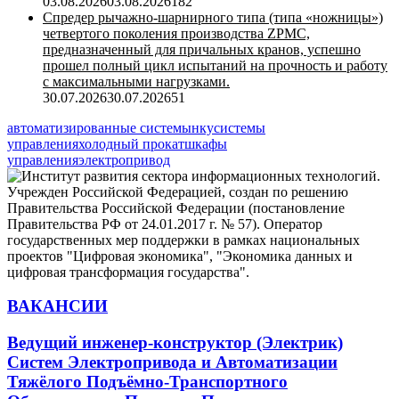
03.08.2026
03.08.2026
182
Спредер рычажно-шарнирного типа (типа «ножницы»)
четвертого поколения производства ZPMC,
предназначенный для причальных кранов, успешно
прошел полный цикл испытаний на прочность и работу
с максимальными нагрузками.
30.07.2026
30.07.2026
51
автоматизированные системы
нку
системы
управления
холодный прокат
шкафы
управления
электропривод
ВАКАНСИИ
Ведущий инженер-конструктор (Электрик)
Систем Электропривода и Автоматизации
Тяжёлого Подъёмно-Транспортного