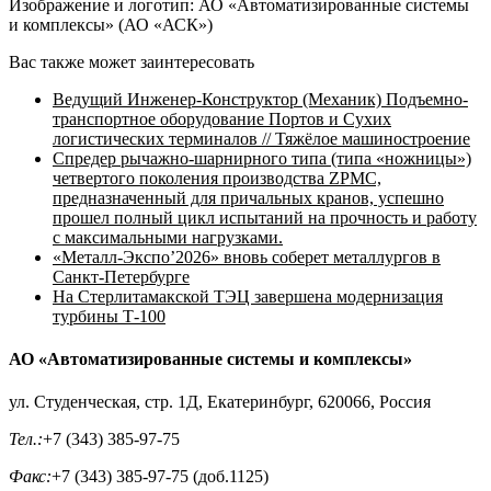
Изображение и логотип: АО «Автоматизированные системы
и комплексы» (АО «АСК»)
Вас также может заинтересовать
Ведущий Инженер-Конструктор (Механик) Подъемно-
транспортное оборудование Портов и Сухих
логистических терминалов // Тяжёлое машиностроение
Спредер рычажно-шарнирного типа (типа «ножницы»)
четвертого поколения производства ZPMC,
предназначенный для причальных кранов, успешно
прошел полный цикл испытаний на прочность и работу
с максимальными нагрузками.
«Металл-Экспо’2026» вновь соберет металлургов в
Санкт-Петербурге
На Стерлитамакской ТЭЦ завершена модернизация
турбины Т-100
АО «Автоматизированные системы и комплексы»
ул. Студенческая, стр. 1Д, Екатеринбург, 620066, Россия
Тел.:
+7 (343) 385-97-75
Факс:
+7 (343) 385-97-75 (доб.1125)