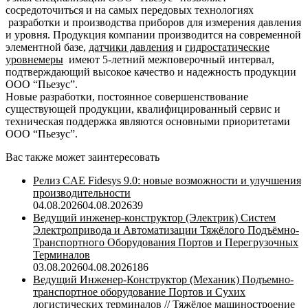
сосредоточиться и на самых передовых технологиях
разработки и производства приборов для измерения давления
и уровня. Продукция компании производится на современной
элементной базе,
датчики давления
и
гидростатические
уровнемеры
имеют 5-летний межповерочный интервал,
подтверждающий высокое качество и надежность продукции
ООО “Пьезус”.
Новые разработки, постоянное совершенствование
существующей продукции, квалифицированный сервис и
техническая поддержка являются основными приоритетами
ООО “Пьезус”.
Вас также может заинтересовать
Релиз CAE Fidesys 9.0: новые возможности и улучшения
производительности
04.08.2026
04.08.2026
39
Ведущий инженер-конструктор (Электрик) Систем
Электропривода и Автоматизации Тяжёлого Подъёмно-
Транспортного Оборудования Портов и Перегрузочных
Терминалов
03.08.2026
04.08.2026
186
Ведущий Инженер-Конструктор (Механик) Подъемно-
транспортное оборудование Портов и Сухих
логистических терминалов // Тяжёлое машиностроение