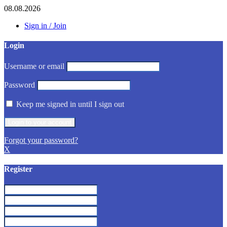
08.08.2026
Sign in / Join
Login
Username or email
Password
Keep me signed in until I sign out
Forgot your password?
X
Register