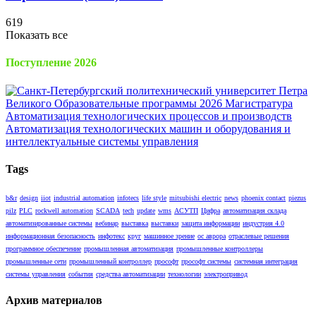
619
Показать все
Поступление 2026
Tags
b&r
design
iiot
industrial automation
infotecs
life style
mitsubishi electric
news
phoenix contact
piezus
pilz
PLC
rockwell automation
SCADA
tech
update
wms
АСУТП
Цифра
автоматизация склада
автоматизированные системы
вебинар
выставка
выставки
защита информации
индустрия 4.0
информационная безопасность
инфотекс
круг
машинное зрение
ос аврора
отраслевые решения
программное обеспечение
промышленная автоматизация
промышленные контроллеры
промышленные сети
промышленный контроллер
прософт
прософт системы
системная интеграция
системы управления
события
средства автоматизации
технологии
электропривод
Архив материалов