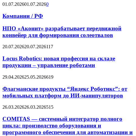
01.07.2026
01.07.2026
0
Компании / РФ
НПО «Аконит» разрабатывает передвижной
конвейер для формирования солеотвалов
20.07.2026
20.07.2026
117
Locus Robotics: новая профессия на складе
продукции – управление роботами
29.04.2026
25.05.2026
619
Флагманские продукты “Яндекс Роботикс”: от
мобильных платформ до ИИ-манипуляторов
26.03.2026
26.03.2026
515
COMITAS — системный интегратор полного
цикла: производство оборудования и
программного обеспечения для автоматизации и