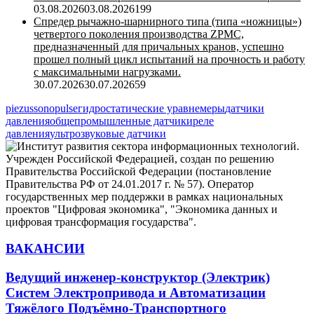
03.08.2026
03.08.2026
199
Спредер рычажно-шарнирного типа (типа «ножницы»)
четвертого поколения производства ZPMC,
предназначенный для причальных кранов, успешно
прошел полный цикл испытаний на прочность и работу
с максимальными нагрузками.
30.07.2026
30.07.2026
59
piezus
sonopulse
гидростатические уравнемеры
датчики
давления
общепромышленные датчики
реле
давления
ультрозвуковые датчики
ВАКАНСИИ
Ведущий инженер-конструктор (Электрик)
Систем Электропривода и Автоматизации
Тяжёлого Подъёмно-Транспортного