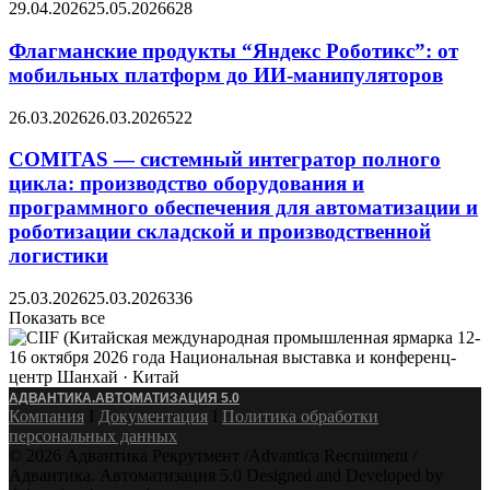
29.04.2026
25.05.2026
628
Флагманские продукты “Яндекс Роботикс”: от
мобильных платформ до ИИ-манипуляторов
26.03.2026
26.03.2026
522
COMITAS — системный интегратор полного
цикла: производство оборудования и
программного обеспечения для автоматизации и
роботизации складской и производственной
логистики
25.03.2026
25.03.2026
336
Показать все
АДВАНТИКА.АВТОМАТИЗАЦИЯ 5.0
Компания
Ӏ
Документация
Ӏ
Политика обработки
персональных данных
© 2026 Адвантика Рекрутмент /Advantica Recruitment /
Адвантика. Автоматизация 5.0 Designed and Developed by