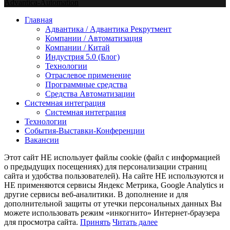
Advantica-Automation
Youtube
Email
Xing
Telegram
Главная
Адвантика / Адвантика Рекрутмент
Компании / Автоматизация
Компании / Китай
Индустрия 5.0 (Блог)
Технологии
Отраслевое применение
Программные средства
Средства Автоматизации
Системная интеграция
Системная интеграция
Технологии
События-Выставки-Конференции
Вакансии
Этот сайт НЕ использует файлы cookie (файл с информацией
о предыдущих посещениях) для персонализации страниц
сайта и удобства пользователей). На сайте НЕ используются и
НЕ применяются сервисы Яндекс Метрика, Google Analytics и
другие сервисы веб-аналитики. В дополнение и для
дополнительной защиты от утечки персональных данных Вы
можете использовать режим «инкогнито» Интернет-браузера
для просмотра сайта.
Принять
Читать далее