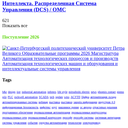
Интеллекта. Распределенная Cистема
Управления (DCS) / OMC
621
Показать все
Поступление 2026
Tags
b&r
design
iiot
industrial automation
infotecs
life style
mitsubishi electric
news
phoenix contact
piezus
pilz
PLC
rockwell automation
SCADA
tech
update
wms
АСУТП
Цифра
автоматизация склада
автоматизированные системы
вебинар
выставка
выставки
защита информации
индустрия 4.0
информационная безопасность
инфотекс
круг
машинное зрение
ос аврора
отраслевые решения
программное обеспечение
промышленная автоматизация
промышленные контроллеры
промышленные сети
промышленный контроллер
прософт
прософт системы
системная интеграция
системы управления
события
средства автоматизации
технологии
электропривод