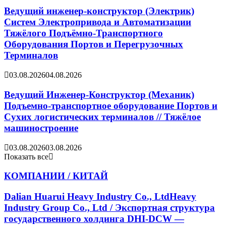
Ведущий инженер-конструктор (Электрик)
Систем Электропривода и Автоматизации
Тяжёлого Подъёмно-Транспортного
Оборудования Портов и Перегрузочных
Терминалов
03.08.2026
04.08.2026
Ведущий Инженер-Конструктор (Механик)
Подъемно-транспортное оборудование Портов и
Сухих логистических терминалов // Тяжёлое
машиностроение
03.08.2026
03.08.2026
Показать все
КОМПАНИИ / КИТАЙ
Dalian Huarui Heavy Industry Co., LtdHeavy
Industry Group Co., Ltd / Экспортная структура
государственного холдинга DHI-DCW —