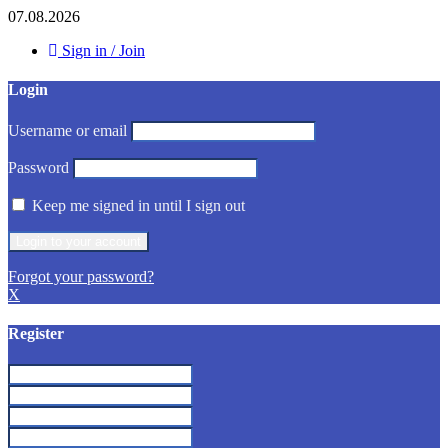
07.08.2026
Sign in / Join
Login
Username or email
Password
Keep me signed in until I sign out
Forgot your password?
X
Register