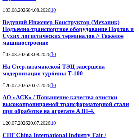
03.08.2026
04.08.2026
0
Ведущий Инженер-Конструктор (Механик)
Подъемно-транспортное оборудование Портов и
Сухих логистических терминалов // Тяжёлое
машиностроение
03.08.2026
03.08.2026
0
На Стерлитамакской ТЭЦ завершена
модернизация турбины Т-100
20.07.2026
20.07.2026
0
АО «АСК» / Повышение качества очистки
высокопроницаемой трансформаторной стали
при обработке на агрегате АЗП-4.
20.07.2026
20.07.2026
0
CIIF China International Industry Fair /