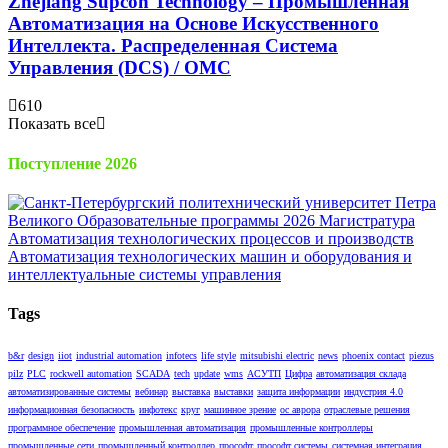
Zhejiang Supcon Technology – Промышленная
Автоматизация на Основе Искусственного
Интеллекта. Распределенная Cистема
Управления (DCS) / OMC
610
Показать все
Поступление 2026
Tags
b&r
design
iiot
industrial automation
infotecs
life style
mitsubishi electric
news
phoenix contact
piezus
pilz
PLC
rockwell automation
SCADA
tech
update
wms
АСУТП
Цифра
автоматизация склада
автоматизированные системы
вебинар
выставка
выставки
защита информации
индустрия 4.0
информационная безопасность
инфотекс
круг
машинное зрение
ос аврора
отраслевые решения
программное обеспечение
промышленная автоматизация
промышленные контроллеры
промышленные сети
промышленный контроллер
прософт
прософт системы
системная интеграция