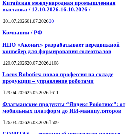
Китайская международная промышленная
выставка / 12.10.2026-16.10.2026 /
01.07.2026
01.07.2026
0
Компании / РФ
НПО «Аконит» разрабатывает передвижной
конвейер для формирования солеотвалов
20.07.2026
20.07.2026
108
Locus Robotics: новая профессия на складе
продукции – управление роботами
29.04.2026
25.05.2026
611
Флагманские продукты “Яндекс Роботикс”: от
мобильных платформ до ИИ-манипуляторов
26.03.2026
26.03.2026
509
COMITAS — системный интегратор полного