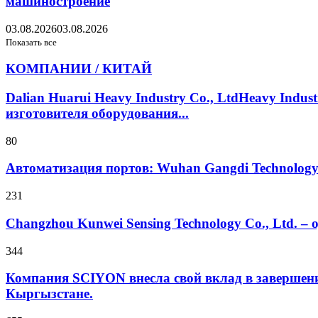
машиностроение
03.08.2026
03.08.2026
Показать все
КОМПАНИИ / КИТАЙ
Dalian Huarui Heavy Industry Co., LtdHeavy Ind
изготовителя оборудования...
80
Автоматизация портов: Wuhan Gangdi Technolog
231
Changzhou Kunwei Sensing Technology Co., Ltd. 
344
Компания SCIYON внесла свой вклад в завершение
Кыргызстане.