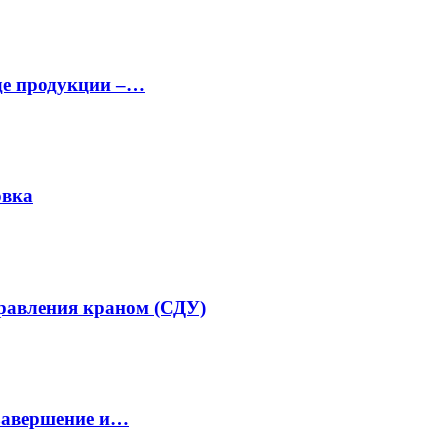
аде продукции –…
овка
равления краном (СДУ)
завершение и…