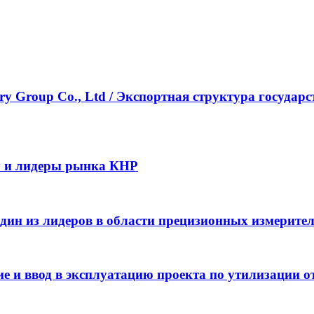
ustry Group Co., Ltd / Экспортная структура госу
y и лидеры рынка КНР
– один из лидеров в области прецизионных измерит
 и ввод в эксплуатацию проекта по утилизации от