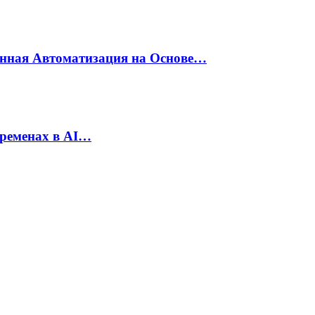
енная Автоматизация на Основе…
еременах в AI…