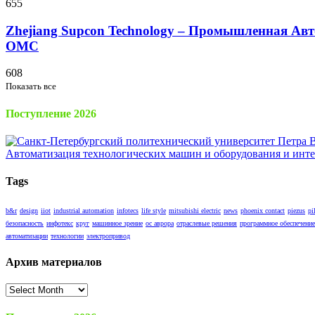
655
Zhejiang Supcon Technology – Промышленная Авт
OMC
608
Показать все
Поступление 2026
Tags
b&r
design
iiot
industrial automation
infotecs
life style
mitsubishi electric
news
phoenix contact
piezus
pi
безопасность
инфотекс
круг
машинное зрение
ос аврора
отраслевые решения
программное обеспечение
автоматизации
технологии
электропривод
Архив материалов
Архив
материалов