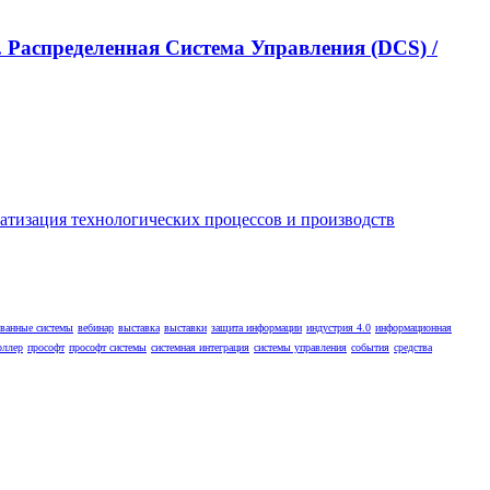
 Распределенная Cистема Управления (DCS) /
ованные системы
вебинар
выставка
выставки
защита информации
индустрия 4.0
информационная
оллер
прософт
прософт системы
системная интеграция
системы управления
события
средства