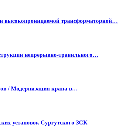
ки высокопроницаемой трансформаторной…
нструкции непрерывно-травильного…
ов / Модернизация крана в…
ких установок Сургутского ЗСК