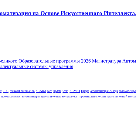
оматизация на Основе Искусственного Интеллекта.
lz
PLC
rockwell automation
SCADA
tech
update
wms
АСУТП
Цифра
автоматизация склада
автоматизир
промышленная автоматизация
промышленные контроллеры
промышленные сети
промышленный контр