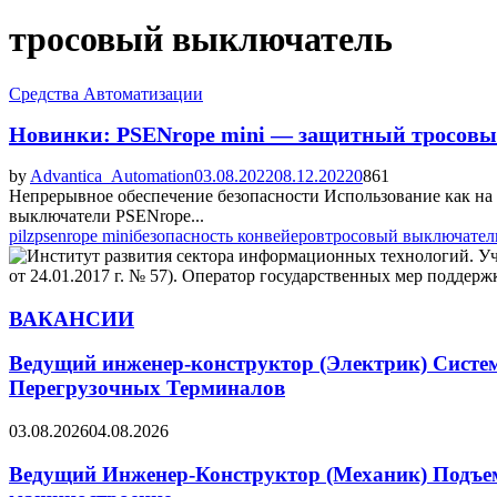
тросовый выключатель
Средства Автоматизации
Новинки: PSENrope mini — защитный тросов
by
Advantica_Automation
03.08.2022
08.12.2022
0
861
Непрерывное обеспечение безопасности Использование как на с
выключатели PSENrope...
pilz
psenrope mini
безопасность конвейеров
тросовый выключател
ВАКАНСИИ
Ведущий инженер-конструктор (Электрик) Систе
Перегрузочных Терминалов
03.08.2026
04.08.2026
Ведущий Инженер-Конструктор (Механик) Подъемн