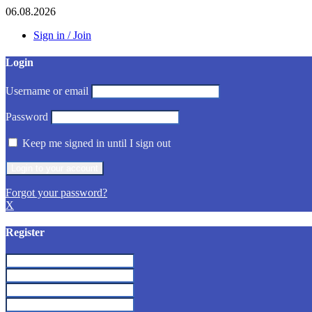
06.08.2026
Sign in / Join
Login
Username or email
Password
Keep me signed in until I sign out
Forgot your password?
X
Register