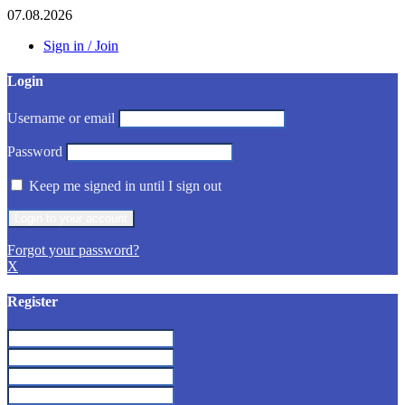
07.08.2026
Sign in / Join
Login
Username or email
Password
Keep me signed in until I sign out
Forgot your password?
X
Register