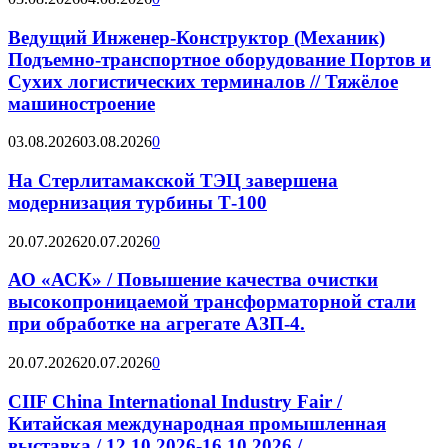
Ведущий Инженер-Конструктор (Механик)
Подъемно-транспортное оборудование Портов и
Сухих логистических терминалов // Тяжёлое
машиностроение
03.08.2026
03.08.2026
0
На Стерлитамакской ТЭЦ завершена
модернизация турбины Т-100
20.07.2026
20.07.2026
0
АО «АСК» / Повышение качества очистки
высокопроницаемой трансформаторной стали
при обработке на агрегате АЗП-4.
20.07.2026
20.07.2026
0
CIIF China International Industry Fair /
Китайская международная промышленная
выставка / 12.10.2026-16.10.2026 /