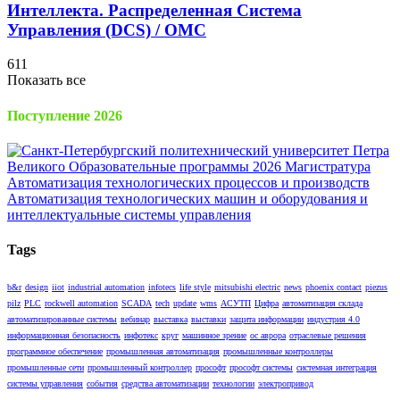
Интеллекта. Распределенная Cистема
Управления (DCS) / OMC
611
Показать все
Поступление 2026
Tags
b&r
design
iiot
industrial automation
infotecs
life style
mitsubishi electric
news
phoenix contact
piezus
pilz
PLC
rockwell automation
SCADA
tech
update
wms
АСУТП
Цифра
автоматизация склада
автоматизированные системы
вебинар
выставка
выставки
защита информации
индустрия 4.0
информационная безопасность
инфотекс
круг
машинное зрение
ос аврора
отраслевые решения
программное обеспечение
промышленная автоматизация
промышленные контроллеры
промышленные сети
промышленный контроллер
прософт
прософт системы
системная интеграция
системы управления
события
средства автоматизации
технологии
электропривод