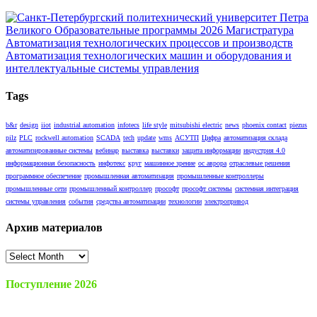
Tags
b&r
design
iiot
industrial automation
infotecs
life style
mitsubishi electric
news
phoenix contact
piezus
pilz
PLC
rockwell automation
SCADA
tech
update
wms
АСУТП
Цифра
автоматизация склада
автоматизированные системы
вебинар
выставка
выставки
защита информации
индустрия 4.0
информационная безопасность
инфотекс
круг
машинное зрение
ос аврора
отраслевые решения
программное обеспечение
промышленная автоматизация
промышленные контроллеры
промышленные сети
промышленный контроллер
прософт
прософт системы
системная интеграция
системы управления
события
средства автоматизации
технологии
электропривод
Архив материалов
Архив
материалов
Поступление 2026