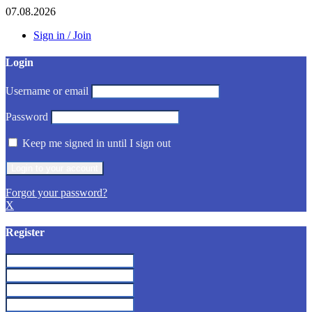
07.08.2026
Sign in / Join
Login
Username or email
Password
Keep me signed in until I sign out
Forgot your password?
X
Register