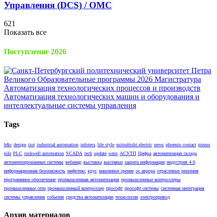
Управления (DCS) / OMC
621
Показать все
Поступление 2026
Tags
b&r
design
iiot
industrial automation
infotecs
life style
mitsubishi electric
news
phoenix contact
piezus
pilz
PLC
rockwell automation
SCADA
tech
update
wms
АСУТП
Цифра
автоматизация склада
автоматизированные системы
вебинар
выставка
выставки
защита информации
индустрия 4.0
информационная безопасность
инфотекс
круг
машинное зрение
ос аврора
отраслевые решения
программное обеспечение
промышленная автоматизация
промышленные контроллеры
промышленные сети
промышленный контроллер
прософт
прософт системы
системная интеграция
системы управления
события
средства автоматизации
технологии
электропривод
Архив материалов