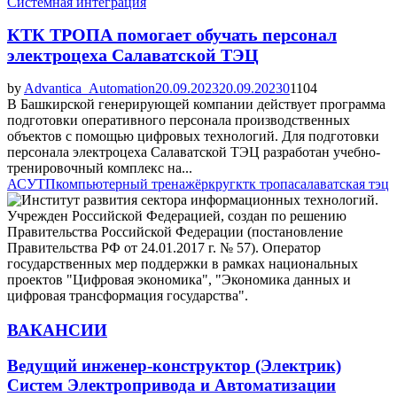
Системная интеграция
КТК ТРОПА помогает обучать персонал
электроцеха Салаватской ТЭЦ
by
Advantica_Automation
20.09.2023
20.09.2023
0
1104
В Башкирской генерирующей компании действует программа
подготовки оперативного персонала производственных
объектов с помощью цифровых технологий. Для подготовки
персонала электроцеха Салаватской ТЭЦ разработан учебно-
тренировочный комплекс на...
АСУТП
компьютерный тренажёр
круг
ктк тропа
салаватская тэц
ВАКАНСИИ
Ведущий инженер-конструктор (Электрик)
Систем Электропривода и Автоматизации