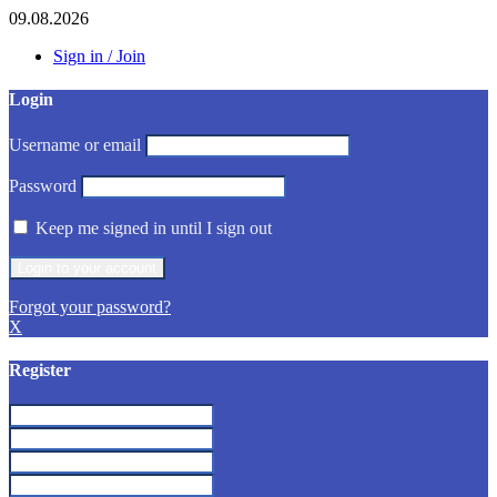
09.08.2026
Sign in / Join
Login
Username or email
Password
Keep me signed in until I sign out
Forgot your password?
X
Register