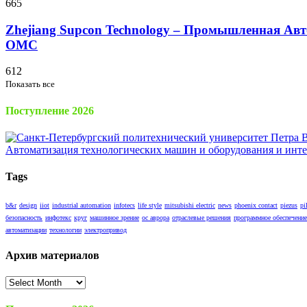
665
Zhejiang Supcon Technology – Промышленная Авт
OMC
612
Показать все
Поступление 2026
Tags
b&r
design
iiot
industrial automation
infotecs
life style
mitsubishi electric
news
phoenix contact
piezus
pi
безопасность
инфотекс
круг
машинное зрение
ос аврора
отраслевые решения
программное обеспечение
автоматизации
технологии
электропривод
Архив материалов
Архив
материалов