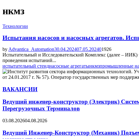
нкмз
Технологии
Испытания насосов и насосных агрегатов. Ис
by
Advantica_Automation
30.04.2024
07.05.2024
0
1926
Испытательный и Исследовательский Комплекс (далее – ИИК)
проведения испытаний...
испытательный стенд
насосные агрегаты
нкмз
промышленные н
ВАКАНСИИ
Ведущий инженер-конструктор (Электрик) Систе
Перегрузочных Терминалов
03.08.2026
04.08.2026
Ведущий Инженер-Конструктор (Механик) Подъемн