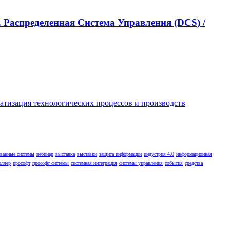
 Распределенная Cистема Управления (DCS) /
ованные системы
вебинар
выставка
выставки
защита информации
индустрия 4.0
информационная
оллер
прософт
прософт системы
системная интеграция
системы управления
события
средства