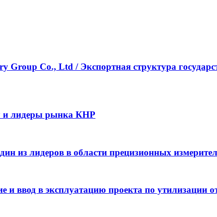
ustry Group Co., Ltd / Экспортная структура госу
y и лидеры рынка КНР
– один из лидеров в области прецизионных измерит
 и ввод в эксплуатацию проекта по утилизации от