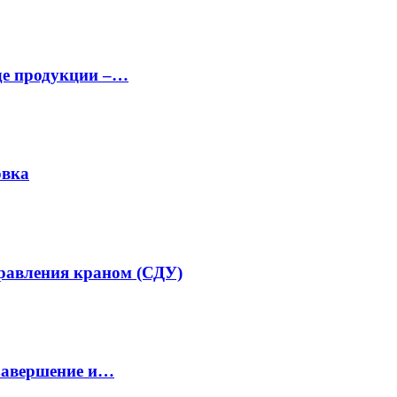
аде продукции –…
овка
равления краном (СДУ)
завершение и…