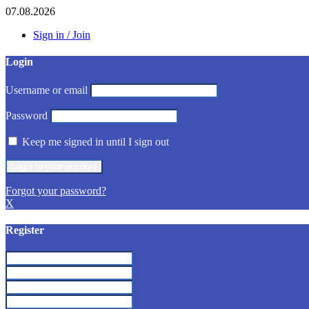
07.08.2026
Sign in / Join
Login
Username or email
Password
Keep me signed in until I sign out
Forgot your password?
X
Register