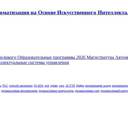
оматизация на Основе Искусственного Интеллекта.
lz
PLC
rockwell automation
SCADA
tech
update
wms
АСУТП
Цифра
автоматизация склада
автоматизир
промышленная автоматизация
промышленные контроллеры
промышленные сети
промышленный контр