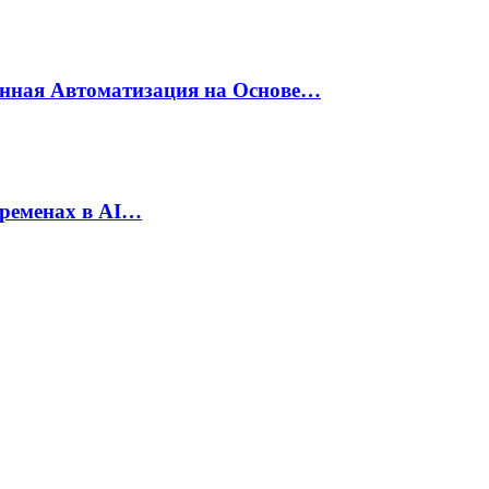
енная Автоматизация на Основе…
еременах в AI…