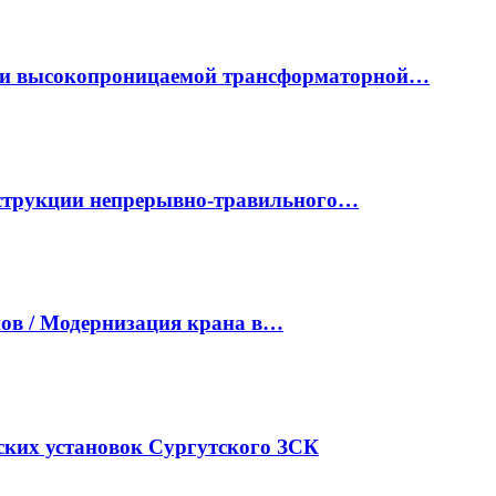
ки высокопроницаемой трансформаторной…
нструкции непрерывно-травильного…
ов / Модернизация крана в…
ких установок Сургутского ЗСК