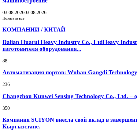
машиностроение
03.08.2026
03.08.2026
Показать все
КОМПАНИИ / КИТАЙ
Dalian Huarui Heavy Industry Co., LtdHeavy Ind
изготовителя оборудования...
88
Автоматизация портов: Wuhan Gangdi Technolog
236
Changzhou Kunwei Sensing Technology Co., Ltd. 
350
Компания SCIYON внесла свой вклад в завершение
Кыргызстане.