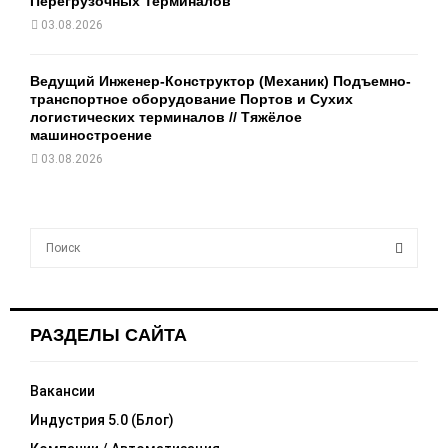
Перегрузочных Терминалов
03.08.2026
Ведущий Инженер-Конструктор (Механик) Подъемно-
транспортное оборудование Портов и Сухих
логистических терминалов // Тяжёлое
машиностроение
03.08.2026
S
e
a
S
r
c
E
РАЗДЕЛЫ САЙТА
h
f
A
o
Вакансии
r
R
Индустрия 5.0 (Блог)
: