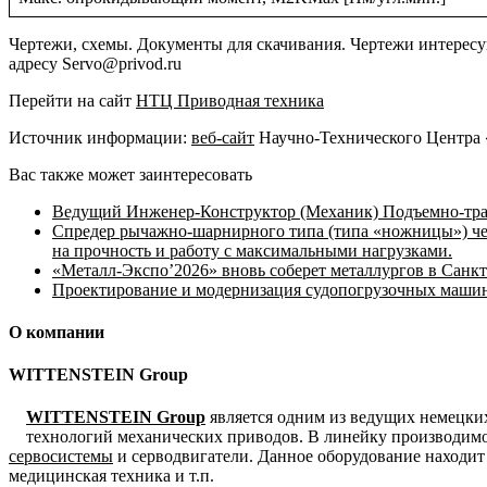
Чертежи, схемы. Документы для скачивания. Чертежи интерес
адресу Servo@privod.ru
Перейти на сайт
НТЦ Приводная техника
Источник информации:
веб-сайт
Научно-Технического Центра
Вас также может заинтересовать
Ведущий Инженер-Конструктор (Механик) Подъемно-тран
Спредер рычажно-шарнирного типа (типа «ножницы») че
на прочность и работу с максимальными нагрузками.
«Металл-Экспо’2026» вновь соберет металлургов в Санкт
Проектирование и модернизация судопогрузочных машин 
О компании
WITTENSTEIN Group
WITTENSTEIN Group
является одним из ведущих немецки
технологий механических приводов. В линейку производим
сервосистемы
и серводвигатели. Данное оборудование находи
медицинская техника и т.п.