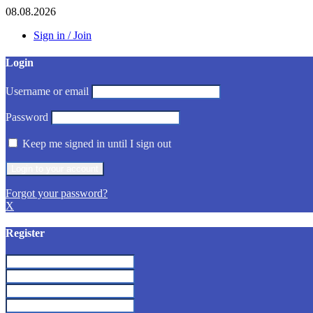
08.08.2026
Sign in / Join
Login
Username or email
Password
Keep me signed in until I sign out
Forgot your password?
X
Register