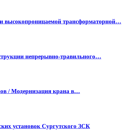
ки высокопроницаемой трансформаторной…
нструкции непрерывно-травильного…
ов / Модернизация крана в…
ких установок Сургутского ЗСК