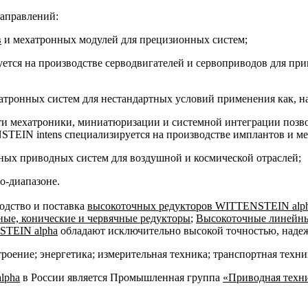
аправлений:
в
и мехатронных модулей для прецизионных систем;
тся на производстве серводвигателей и сервоприводов для при
тронных систем для нестандартных условий применения как, на
и мехатроники, миниатюризации и системной интеграции позво
TEIN intens специализируется на производстве имплантов и м
ных приводных систем для воздушной и космической отраслей;
о-диапазоне.
одство и поставка
высокоточных редукторов WITTENSTEIN alp
ые, конические и червячные редукторы
;
Высокоточные линейные
STEIN alpha
обладают исключительно высокой точностью, наде
троение; энергетика; измерительная техника; транспортная тех
lpha
в России является Промышленная группа
«Приводная техн