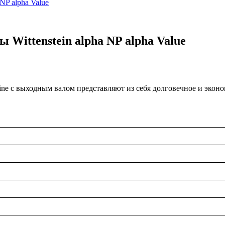
NP alpha Value
Wittenstein alpha NP alpha Value
ine с выходным валом представляют из себя долговечное и экон