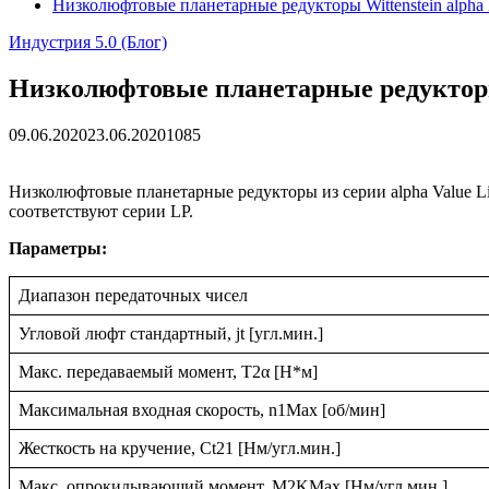
Низколюфтовые планетарные редукторы Wittenstein alpha 
Индустрия 5.0 (Блог)
Низколюфтовые планетарные редукторы 
09.06.2020
23.06.2020
1085
Низколюфтовые планетарные редукторы из серии alpha Value L
соответствуют серии LP.
Параметры:
Диапазон передаточных чисел
Угловой люфт стандартный, jt [угл.мин.]
Макс. передаваемый момент, T2α [Н*м]
Максимальная входная скорость, n1Max [об/мин]
Жесткость на кручение, Ct21 [Нм/угл.мин.]
Макс. опрокидывающий момент, M2KMax [Нм/угл.мин.]