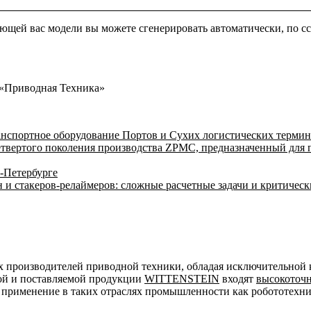
ующей вас модели вы можете сгенерировать автоматически, по 
 «Приводная Техника»
спортное оборудование Портов и Сухих логистических термина
твертого поколения производства ZPMC, предназначенный для
-Петербурге
и стакеров-релаймеров: сложные расчетные задачи и критическ
х производителей приводной техники, обладая исключительной 
ой и поставляемой продукции
WITTENSTEIN
входят
высокоточ
т применение в таких отраслях промышленности как робототехн