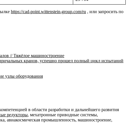
ссылке
https://cad-point.wittenstein-group.com/ru
, или запросить по
лов // Тяжёлое машиностроение
 причальных кранов, успешно прошел полный цикл испытаний
ие узлы оборудования
компетенцией в области разработки и дальнейшего развития
ные редукторы
, мехатронные приводные системы,
ика, авиакосмическая промышленность, машиностроение,