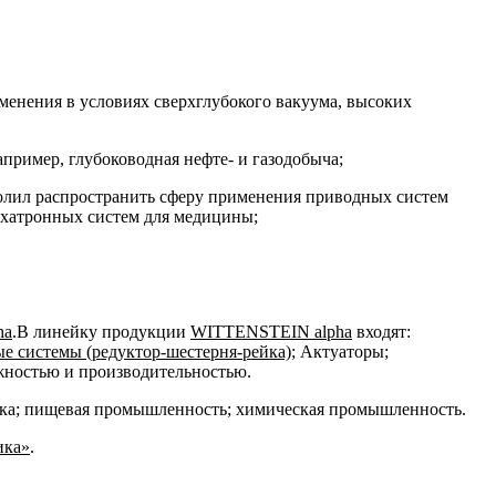
менения в условиях сверхглубокого вакуума, высоких
пример, глубоководная нефте- и газодобыча;
лил распространить сферу применения приводных систем
ехатронных систем для медицины;
ha
.В линейку продукции
WITTENSTEIN alpha
входят:
 системы (редуктор-шестерня-рейка)
; Актуаторы;
жностью и производительностью.
ника; пищевая промышленность; химическая промышленность.
ика»
.