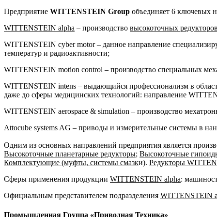
Предприятие
WITTENSTEIN Group
объединяет 6 ключевых н
WITTENSTEIN alpha
– производство
высокоточных редукторо
WITTENSTEIN cyber motor – данное направление специализируе
температур и радиоактивности;
WITTENSTEIN motion control – производство специальных меха
WITTENSTEIN intens – выдающийся профессионализм в област
даже до сферы медицинских технологий: направление WITTENS
WITTENSTEIN aerospace & simulation – производство мехатрон
Attocube systems AG – приводы и измерительные системы в нан
Одним из основных направлений предприятия является произв
Высокоточные планетарные редукторы
;
Высокоточные гипоидн
Комплектующие (муфты, системы смазк
и).
Редукторы WITTEN
Сферы применения продукции
WITTENSTEIN alpha
: машинос
Официальным представителем подразделения
WITTENSTEIN a
Промышленная Группа «Приводная Техника»