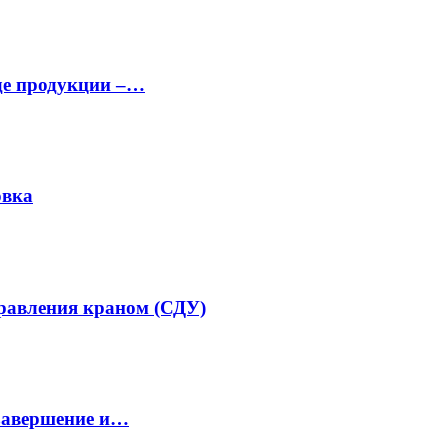
аде продукции –…
овка
равления краном (СДУ)
завершение и…