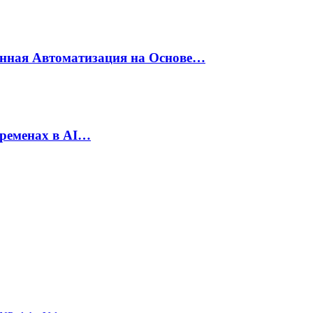
енная Автоматизация на Основе…
еременах в AI…