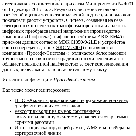
аттестована в соответствии с приказом Минпромторга № 4091
от 15 декабря 2015 года. Результаты экспериментально-
расчётной оценки точности измерений подтвердили высокие
показатели работы устройств. Система, созданная на базе
электронных оптических трансформаторов тока и аналого-
цифровых преобразователей напряжения (производство
компании «Профотек»), цифрового счётчика
ARIS EM45
c
приемом данных согласно МЭК 61850-9-2LE и устройства
сбора и передачи данных
ЭКОМ-3000
(производство
компании «Прософт-Системы»), отличается более высокой
точностью по сравнению с традиционными решениями и
обладает повышенной надёжностью за счет резервирования
данных, передаваемых по измерительному тракту.
Источник информации:
Прософт-Системы
Вас также может заинтересовать
НПО «Аконит» разрабатывает передвижной конвейер
для формирования солеотвалов
Рексофт выводит на рынок собственную
автоматизированную систему управления открытыми
горными работами
Интеграция сканирующей рамки, WMS и конвейера на
сортировочной линии