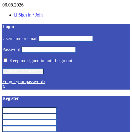
06.08.2026
Sign in / Join
Login
Username or email
Password
Keep me signed in until I sign out
Forgot your password?
X
Register