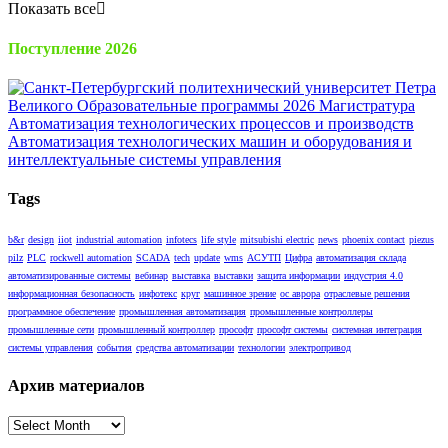
Показать все
Поступление 2026
Tags
b&r
design
iiot
industrial automation
infotecs
life style
mitsubishi electric
news
phoenix contact
piezus
pilz
PLC
rockwell automation
SCADA
tech
update
wms
АСУТП
Цифра
автоматизация склада
автоматизированные системы
вебинар
выставка
выставки
защита информации
индустрия 4.0
информационная безопасность
инфотекс
круг
машинное зрение
ос аврора
отраслевые решения
программное обеспечение
промышленная автоматизация
промышленные контроллеры
промышленные сети
промышленный контроллер
прософт
прософт системы
системная интеграция
системы управления
события
средства автоматизации
технологии
электропривод
Архив материалов
Архив
материалов