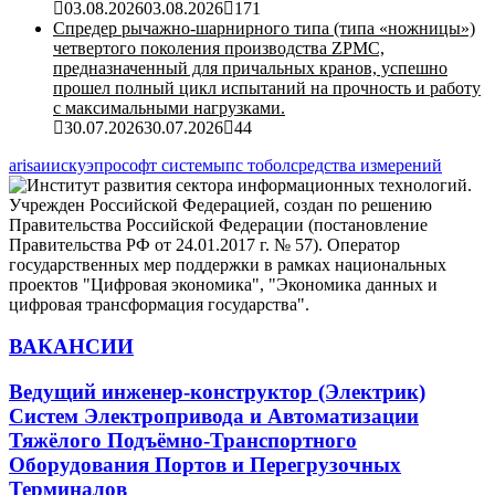
03.08.2026
03.08.2026
171
Спредер рычажно-шарнирного типа (типа «ножницы»)
четвертого поколения производства ZPMC,
предназначенный для причальных кранов, успешно
прошел полный цикл испытаний на прочность и работу
с максимальными нагрузками.
30.07.2026
30.07.2026
44
aris
аиискуэ
прософт системы
пс тобол
средства измерений
ВАКАНСИИ
Ведущий инженер-конструктор (Электрик)
Систем Электропривода и Автоматизации
Тяжёлого Подъёмно-Транспортного
Оборудования Портов и Перегрузочных
Терминалов