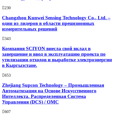
230
Changzhou Kunwei Sensing Technology Co., Ltd. –
один из лидеров в области прецизионных
измерительных решений
343
Компания SCIYON внесла свой вклад в
завершение и ввод в эксплуатацию проекта по
утилизации отходов и выработке электроэнергии
в Кыргызстане.
653
Zhejiang Supcon Technology – Промышленная
Автоматизация на Основе Искусственного
Интеллекта. Распределенная Cистема
Управления (DCS) / OMC
607