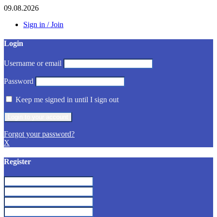
09.08.2026
Sign in / Join
Login
Username or email
Password
Keep me signed in until I sign out
Forgot your password?
X
Register