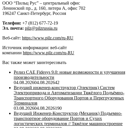
ООО “Пильц Рус” – центральный офис
Ленинский пр., д. 160, литера А, офис 702
196247 Санкт-Петербург, Россия
Телефон:
+7 (812) 677-72-19
Эл. почта:
pilz@pilzrussia.ru
Веб-сайт:
https://www.pilz.com/ru-RU
Источник информации: веб-сайт
компании
https://www.pilz.com/ru-RU
Вас также может заинтересовать
Релиз CAE Fidesys 9.0: новые возможности и улучшения
производительности
04.08.2026
04.08.2026
42
Ведущий инженер-конструктор (Электрик) Систем
Электропривода и Автоматизации Тяжёлого Подъёмно-
Транспортного Оборудования Портов и Перегрузочных
Терминалов
03.08.2026
04.08.2026
190
Ведущий Инженер-Конструктор (Механик) Подъемно-
транспортное оборудование Портов и Сухих
логистических терминалов // Тяжёлое машиностроение