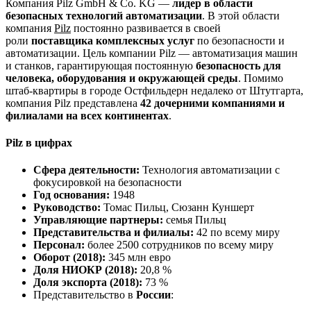
Компания Pilz GmbH & Co. KG —
лидер в области
безопасных технологий автоматизации
. В этой области
компания
Pilz
постоянно развивается в своей
роли
поставщика комплексных услуг
по безопасности и
автоматизации. Цель компании Pilz — автоматизация машин
и станков, гарантирующая постоянную
безопасность для
человека, оборудования и окружающей среды
. Помимо
штаб-квартиры в городе Остфильдерн недалеко от Штутгарта,
компания Pilz представлена
42 дочерними компаниями и
филиалами на всех континентах
.
Pilz в цифрах
Сфера деятельности:
Технология автоматизации с
фокусировкой на безопасности
Год основания:
1948
Руководство:
Томас Пильц, Сюзанн Куншерт
Управляющие партнеры:
семья Пильц
Представительства и филиалы:
42 по всему миру
Персонал:
более 2500 сотрудников по всему миру
Оборот (2018):
345 млн евро
Доля НИОКР (2018):
20,8 %
Доля экспорта (2018):
73 %
Представительство в
России
: