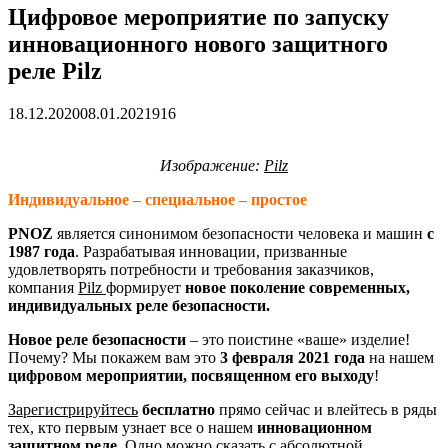
Цифровое мероприятие по запуску
инновационного нового защитного
реле Pilz
18.12.2020
08.01.2021
916
Изображение:
Pilz
Индивидуальное – специальное – простое
PNOZ
является синонимом безопасности человека и машин
с
1987 года
. Разрабатывая инновации, призванные
удовлетворять потребности и требования заказчиков,
компания
Pilz
формирует
новое поколение современных,
индивидуальных реле безопасности.
Новое реле безопасности
– это поистине «ваше» изделие!
Почему? Мы покажем вам это
3 февраля 2021 года
на нашем
цифровом мероприятии, посвященном его выходу
!
Зарегистрируйтесь
бесплатно
прямо сейчас и влейтесь в ряды
тех, кто первым узнает все о нашем
инновационном
защитном реле
. Одно можно сказать с абсолютной