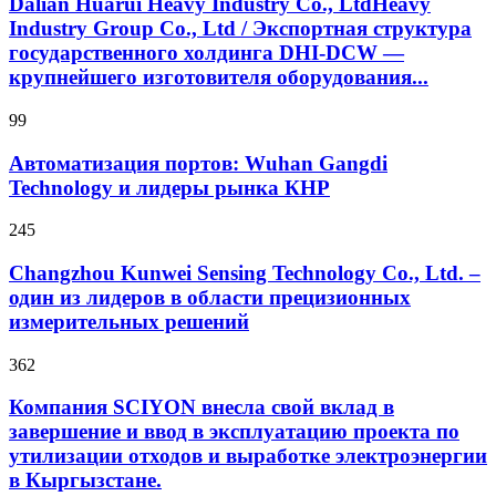
Dalian Huarui Heavy Industry Co., LtdHeavy
Industry Group Co., Ltd / Экспортная структура
государственного холдинга DHI-DCW —
крупнейшего изготовителя оборудования...
99
Автоматизация портов: Wuhan Gangdi
Technology и лидеры рынка КНР
245
Changzhou Kunwei Sensing Technology Co., Ltd. –
один из лидеров в области прецизионных
измерительных решений
362
Компания SCIYON внесла свой вклад в
завершение и ввод в эксплуатацию проекта по
утилизации отходов и выработке электроэнергии
в Кыргызстане.