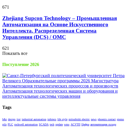
671
Zhejiang Supcon Technology – Промышленная
Автоматизация на Основе Искусственного
Интеллекта. Распределенная Cистема
Управления (DCS) / OMC
621
Показать все
Поступление 2026
Tags
b&r
design
iiot
industrial automation
infotecs
life style
mitsubishi electric
news
phoenix contact
piezus
pilz
PLC
rockwell automation
SCADA
tech
update
wms
АСУТП
Цифра
автоматизация склада