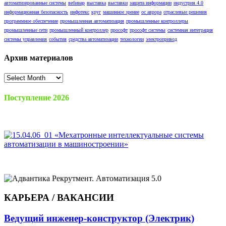
автоматизированные системы
вебинар
выставка
выставки
защита информации
индустрия 4.0
информационная безопасность
инфотекс
круг
машинное зрение
ос аврора
отраслевые решения
программное обеспечение
промышленная автоматизация
промышленные контроллеры
промышленные сети
промышленный контроллер
прософт
прософт системы
системная интеграция
системы управления
события
средства автоматизации
технологии
электропривод
Архив материалов
Архив
материалов
Поступление 2026
КАРЬЕРА / ВАКАНСИИ
Ведущий инженер-конструктор (Электрик)