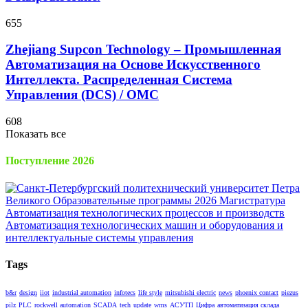
655
Zhejiang Supcon Technology – Промышленная
Автоматизация на Основе Искусственного
Интеллекта. Распределенная Cистема
Управления (DCS) / OMC
608
Показать все
Поступление 2026
Tags
b&r
design
iiot
industrial automation
infotecs
life style
mitsubishi electric
news
phoenix contact
piezus
pilz
PLC
rockwell automation
SCADA
tech
update
wms
АСУТП
Цифра
автоматизация склада