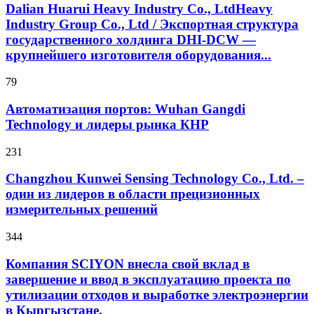
Dalian Huarui Heavy Industry Co., LtdHeavy
Industry Group Co., Ltd / Экспортная структура
государственного холдинга DHI-DCW —
крупнейшего изготовителя оборудования...
79
Автоматизация портов: Wuhan Gangdi
Technology и лидеры рынка КНР
231
Changzhou Kunwei Sensing Technology Co., Ltd. –
один из лидеров в области прецизионных
измерительных решений
344
Компания SCIYON внесла свой вклад в
завершение и ввод в эксплуатацию проекта по
утилизации отходов и выработке электроэнергии
в Кыргызстане.