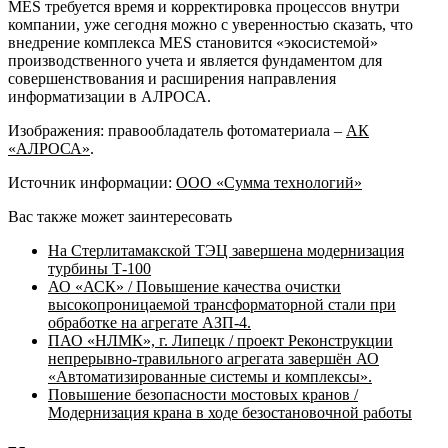
MES требуется время и корректировка процессов внутри
компании, уже сегодня можно с уверенностью сказать, что
внедрение комплекса MES становится «экосистемой»
производственного учета и является фундаментом для
совершенствования и расширения направления
информатизации в АЛРОСА.
Изображения: правообладатель фотоматериала –
АК
«АЛРОСА»
.
Источник информации:
ООО «Сумма технологий»
Вас также может заинтересовать
На Стерлитамакской ТЭЦ завершена модернизация
турбины Т-100
АО «АСК» / Повышение качества очистки
высокопроницаемой трансформаторной стали при
обработке на агрегате АЗП-4.
ПАО «НЛМК», г. Липецк / проект Реконструкции
непрерывно-травильного агрегата завершён АО
«Автоматизированные системы и комплексы».
Повышение безопасности мостовых кранов /
Модернизация крана в ходе безостановочной работы