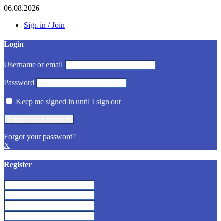
06.08.2026
Sign in / Join
Login
Username or email
Password
Keep me signed in until I sign out
Forgot your password?
X
Register