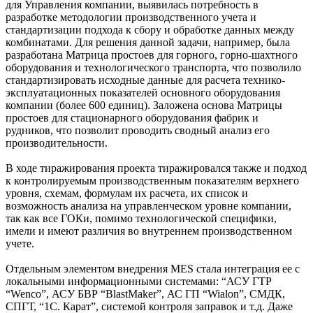
для Управления компании, выявилась потребность в
разработке методологии производственного учета и
стандартизации подхода к сбору и обработке данных между
комбинатами. Для решения данной задачи, например, была
разработана Матрица простоев для горного, горно-шахтного
оборудования и технологического транспорта, что позволило
стандартизировать исходные данные для расчета технико-
эксплуатационных показателей основного оборудования
компании (более 600 единиц). Заложена основа Матрицы
простоев для стационарного оборудования фабрик и
рудников, что позволит проводить сводный анализ его
производительности.
В ходе тиражирования проекта тиражировался также и подход
к контролируемым производственным показателям верхнего
уровня, схемам, формулам их расчета, их список и
возможность анализа на управленческом уровне компании,
так как все ГОКи, помимо технологической специфики,
имели и имеют различия во внутреннем производственном
учете.
Отдельным элементом внедрения MES стала интеграция ее с
локальными информационными системами: “АСУ ГТР
“Wenco”, АСУ БВР “BlastMaker”, АС ГП “Wialon”, СМДК,
СПГТ, “1С. Карат”, системой контроля заправок и т.д. Даже