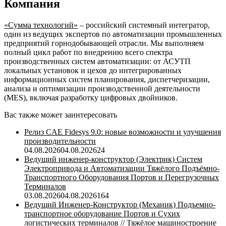
Компания
«Сумма технологий»
– российский системный интегратор,
один из ведущих экспертов по автоматизации промышленных
предприятий горнодобывающей отрасли. Мы выполняем
полный цикл работ по внедрению всего спектра
производственных систем автоматизации: от АСУТП
локальных установок и цехов до интегрированных
информационных систем планирования, диспетчеризации,
анализа и оптимизации производственной деятельности
(MES), включая разработку цифровых двойников.
Вас также может заинтересовать
Релиз CAE Fidesys 9.0: новые возможности и улучшения
производительности
04.08.2026
04.08.2026
24
Ведущий инженер-конструктор (Электрик) Систем
Электропривода и Автоматизации Тяжёлого Подъёмно-
Транспортного Оборудования Портов и Перегрузочных
Терминалов
03.08.2026
04.08.2026
164
Ведущий Инженер-Конструктор (Механик) Подъемно-
транспортное оборудование Портов и Сухих
логистических терминалов // Тяжёлое машиностроение