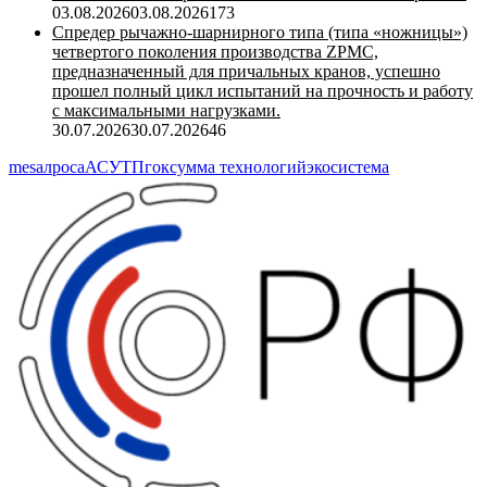
03.08.2026
03.08.2026
173
Спредер рычажно-шарнирного типа (типа «ножницы»)
четвертого поколения производства ZPMC,
предназначенный для причальных кранов, успешно
прошел полный цикл испытаний на прочность и работу
с максимальными нагрузками.
30.07.2026
30.07.2026
46
mes
алроса
АСУТП
гок
сумма технологий
экосистема