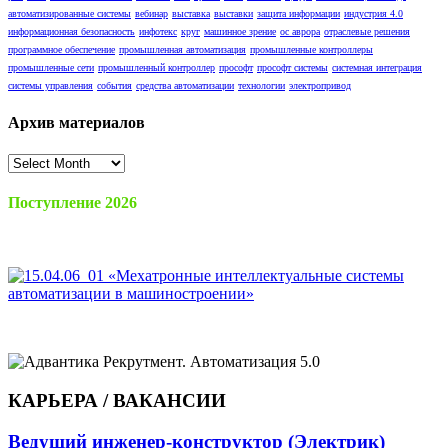
автоматизированные системы
вебинар
выставка
выставки
защита информации
индустрия 4.0
информационная безопасность
инфотекс
круг
машинное зрение
ос аврора
отраслевые решения
программное обеспечение
промышленная автоматизация
промышленные контроллеры
промышленные сети
промышленный контроллер
прософт
прософт системы
системная интеграция
системы управления
события
средства автоматизации
технологии
электропривод
Архив материалов
Архив
материалов
Поступление 2026
КАРЬЕРА / ВАКАНСИИ
Ведущий инженер-конструктор (Электрик)