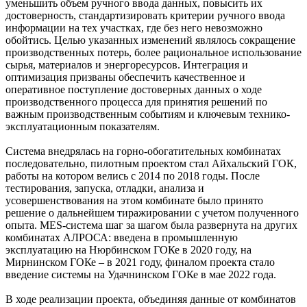
уменьшить объем ручного ввода данных, повысить их
достоверность, стандартизировать критерии ручного ввода
информации на тех участках, где без него невозможно
обойтись. Целью указанных изменений являлось сокращение
производственных потерь, более рациональное использование
сырья, материалов и энергоресурсов. Интеграция и
оптимизация призваны обеспечить качественное и
оперативное поступление достоверных данных о ходе
производственного процесса для принятия решений по
важным производственным событиям и ключевым технико-
эксплуатационным показателям.
Система внедрялась на горно-обогатительных комбинатах
последовательно, пилотным проектом стал Айхальский ГОК,
работы на котором велись с 2014 по 2018 годы. После
тестирования, запуска, отладки, анализа и
усовершенствования на этом комбинате было принято
решение о дальнейшем тиражировании с учетом полученного
опыта. MES-система шаг за шагом была развернута на других
комбинатах АЛРОСА: введена в промышленную
эксплуатацию на Нюрбинском ГОКе в 2020 году, на
Мирнинском ГОКе – в 2021 году, финалом проекта стало
введение системы на Удачнинском ГОКе в мае 2022 года.
В ходе реализации проекта, объединяя данные от комбинатов