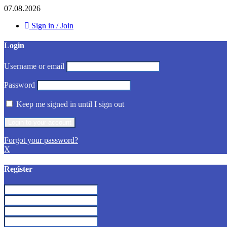
07.08.2026
Sign in / Join
Login
Username or email
Password
Keep me signed in until I sign out
Forgot your password?
X
Register