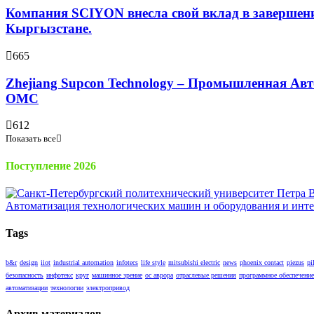
Компания SCIYON внесла свой вклад в завершение
Кыргызстане.
665
Zhejiang Supcon Technology – Промышленная Авт
OMC
612
Показать все
Поступление 2026
Tags
b&r
design
iiot
industrial automation
infotecs
life style
mitsubishi electric
news
phoenix contact
piezus
pi
безопасность
инфотекс
круг
машинное зрение
ос аврора
отраслевые решения
программное обеспечение
автоматизации
технологии
электропривод
Архив материалов