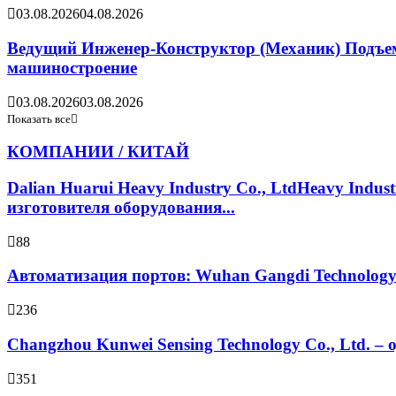
03.08.2026
04.08.2026
Ведущий Инженер-Конструктор (Механик) Подъемн
машиностроение
03.08.2026
03.08.2026
Показать все
КОМПАНИИ / КИТАЙ
Dalian Huarui Heavy Industry Co., LtdHeavy Ind
изготовителя оборудования...
88
Автоматизация портов: Wuhan Gangdi Technolog
236
Changzhou Kunwei Sensing Technology Co., Ltd. 
351