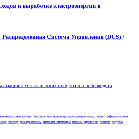
ходов и выработке электроэнергии в
 Распределенная Cистема Управления (DCS) /
ованные системы
вебинар
выставка
выставки
защита информации
индустрия 4.0
информационная
оллер
прософт
прософт системы
системная интеграция
системы управления
события
средства