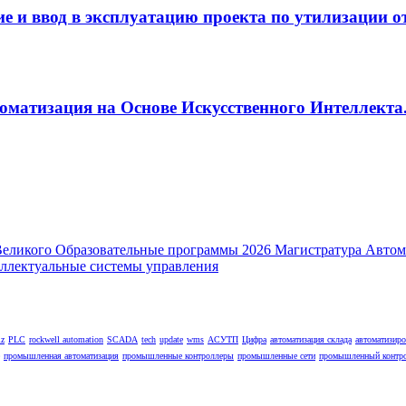
 и ввод в эксплуатацию проекта по утилизации от
оматизация на Основе Искусственного Интеллекта.
lz
PLC
rockwell automation
SCADA
tech
update
wms
АСУТП
Цифра
автоматизация склада
автоматизир
промышленная автоматизация
промышленные контроллеры
промышленные сети
промышленный контр