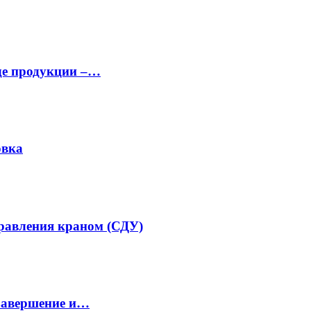
аде продукции –…
овка
равления краном (СДУ)
завершение и…