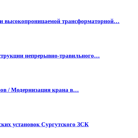
ки высокопроницаемой трансформаторной…
нструкции непрерывно-травильного…
ов / Модернизация крана в…
ких установок Сургутского ЗСК