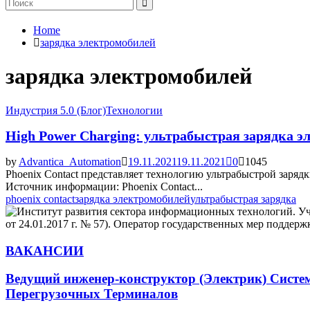
Search
for:
Search
Home
зарядка электромобилей
зарядка электромобилей
Индустрия 5.0 (Блог)
Технологии
High Power Charging: ультрабыстрая зарядка эл
by
Advantica_Automation
19.11.2021
19.11.2021
0
1045
Phoenix Contact представляет технологию ультрабыстрой заряд
Источник информации: Phoenix Contact...
phoenix contact
зарядка электромобилей
ультрабыстрая зарядка
ВАКАНСИИ
Ведущий инженер-конструктор (Электрик) Систе
Перегрузочных Терминалов