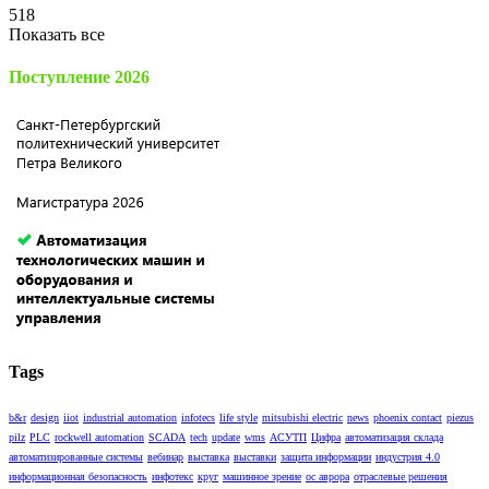
518
Показать все
Поступление 2026
Tags
b&r
design
iiot
industrial automation
infotecs
life style
mitsubishi electric
news
phoenix contact
piezus
pilz
PLC
rockwell automation
SCADA
tech
update
wms
АСУТП
Цифра
автоматизация склада
автоматизированные системы
вебинар
выставка
выставки
защита информации
индустрия 4.0
информационная безопасность
инфотекс
круг
машинное зрение
ос аврора
отраслевые решения