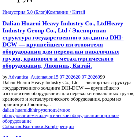
Индустрия 5.0 (Блог)
Компании / Китай
Dalian Huarui Heavy Industry Co., LtdHeavy
Industry Group Co., Ltd / Экспортная
структура государственного холдинга DHI-
DCW — крупнейшего изготовителя
оборудования для перевалки навалочных
грузов, кранового и металлургического
оборудования, Ляонинь, Китай.
by
Advantica_Automation
15.07.2026
20.07.2026
0
99
Dalian Huarui Heavy Industry Co., Ltd — экспортная структура
государственного холдинга DHI-DCW — крупнейшего
изготовителя оборудования для перевалки навалочных грузов,
кранового и металлургического оборудования, родом из
провинции Ляонинь,...
dalian huarui
dhhi
грузоподъёмное
оборудование
металлургическое оборудование
портовое
оборудование
События-Выставки-Конференции