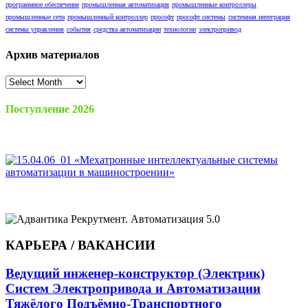
программное обеспечение
промышленная автоматизация
промышленные контроллеры
промышленные сети
промышленный контроллер
прософт
прософт системы
системная интеграция
системы управления
события
средства автоматизации
технологии
электропривод
Архив материалов
Архив
материалов
Поступление 2026
КАРЬЕРА / ВАКАНСИИ
Ведущий инженер-конструктор (Электрик)
Систем Электропривода и Автоматизации
Тяжёлого Подъёмно-Транспортного