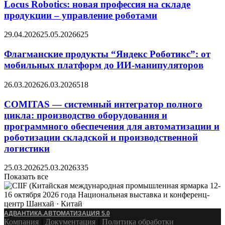
Locus Robotics: новая профессия на складе
продукции – управление роботами
29.04.2026
25.05.2026
625
Флагманские продукты “Яндекс Роботикс”: от
мобильных платформ до ИИ-манипуляторов
26.03.2026
26.03.2026
518
COMITAS — системный интегратор полного
цикла: производство оборудования и
программного обеспечения для автоматизации и
роботизации складской и производственной
логистики
25.03.2026
25.03.2026
335
Показать все
АДВАНТИКА.АВТОМАТИЗАЦИЯ 5.0
Компания
Ӏ
Документация
Ӏ
Политика обработки