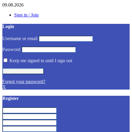
09.08.2026
Sign in / Join
Login
Username or email
Password
Keep me signed in until I sign out
Forgot your password?
X
Register