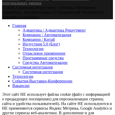
персональных данных
© 2026 Адвантика Рекрутмент /Advantica Recruitment /
Адвантика. Автоматизация 5.0 Designed and Developed by
Advantica-Automation
Youtube
Email
Xing
Telegram
Главная
Адвантика / Адвантика Рекрутмент
Компании / Автоматизация
Компании / Китай
Индустрия 5.0 (Блог)
Технологии
Отраслевое применение
Программные средства
Средства Автоматизации
Системная интеграция
Системная интеграция
Технологии
События-Выставки-Конференции
Вакансии
Этот сайт НЕ использует файлы cookie (файл с информацией
о предыдущих посещениях) для персонализации страниц
сайта и удобства пользователей). На сайте НЕ используются и
НЕ применяются сервисы Яндекс Метрика, Google Analytics и
другие сервисы веб-аналитики. В дополнение и для