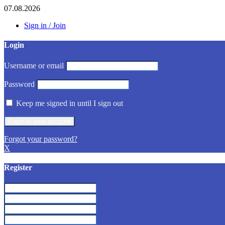
07.08.2026
Sign in / Join
Login
Username or email
Password
Keep me signed in until I sign out
Forgot your password?
X
Register