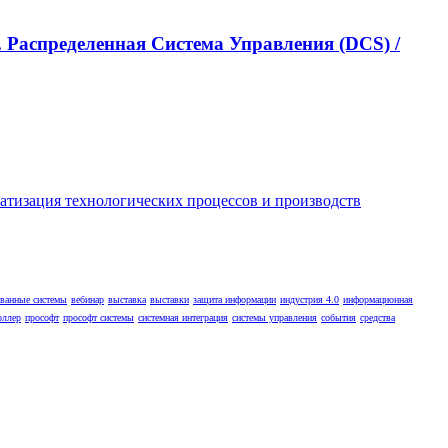
 Распределенная Cистема Управления (DCS) /
ованные системы
вебинар
выставка
выставки
защита информации
индустрия 4.0
информационная
оллер
прософт
прософт системы
системная интеграция
системы управления
события
средства