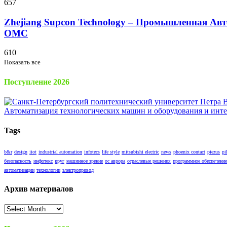
657
Zhejiang Supcon Technology – Промышленная Авт
OMC
610
Показать все
Поступление 2026
Tags
b&r
design
iiot
industrial automation
infotecs
life style
mitsubishi electric
news
phoenix contact
piezus
pi
безопасность
инфотекс
круг
машинное зрение
ос аврора
отраслевые решения
программное обеспечение
автоматизации
технологии
электропривод
Архив материалов
Архив
материалов