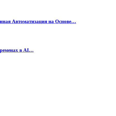
енная Автоматизация на Основе…
еременах в AI…