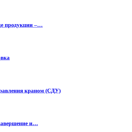
аде продукции –…
овка
равления краном (СДУ)
завершение и…