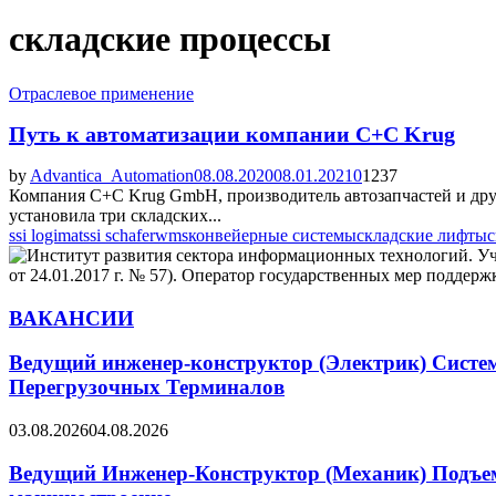
складские процессы
Отраслевое применение
Путь к автоматизации компании C+C Krug
by
Advantica_Automation
08.08.2020
08.01.2021
0
1237
Компания C+C Krug GmbH, производитель автозапчастей и дру
установила три складских...
ssi logimat
ssi schafer
wms
конвейерные системы
складские лифты
с
ВАКАНСИИ
Ведущий инженер-конструктор (Электрик) Систе
Перегрузочных Терминалов
03.08.2026
04.08.2026
Ведущий Инженер-Конструктор (Механик) Подъемн