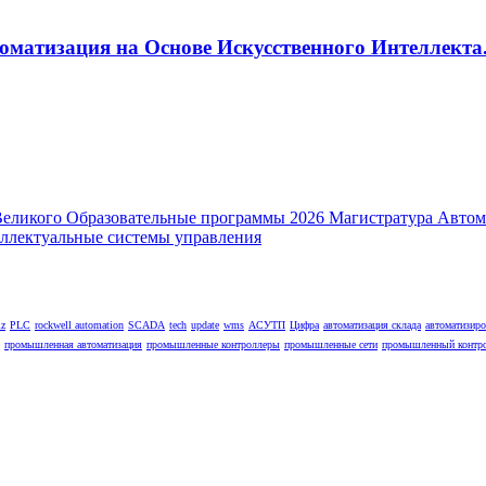
оматизация на Основе Искусственного Интеллекта.
lz
PLC
rockwell automation
SCADA
tech
update
wms
АСУТП
Цифра
автоматизация склада
автоматизир
промышленная автоматизация
промышленные контроллеры
промышленные сети
промышленный контр