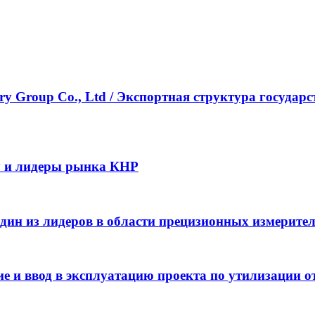
ustry Group Co., Ltd / Экспортная структура госу
y и лидеры рынка КНР
– один из лидеров в области прецизионных измерит
 и ввод в эксплуатацию проекта по утилизации от