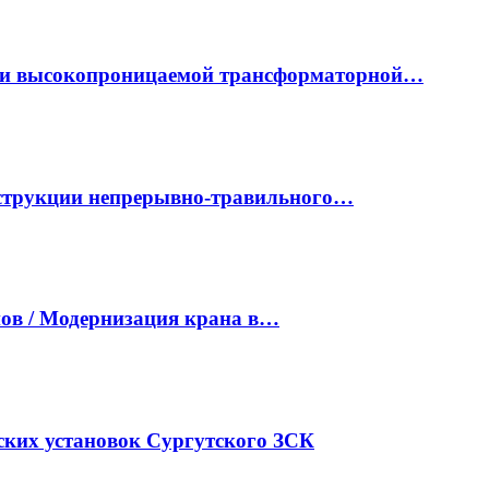
ки высокопроницаемой трансформаторной…
нструкции непрерывно-травильного…
ов / Модернизация крана в…
ких установок Сургутского ЗСК