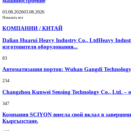
машиностроение
03.08.2026
03.08.2026
Показать все
КОМПАНИИ / КИТАЙ
Dalian Huarui Heavy Industry Co., LtdHeavy Ind
изготовителя оборудования...
83
Автоматизация портов: Wuhan Gangdi Technolog
234
Changzhou Kunwei Sensing Technology Co., Ltd. 
347
Компания SCIYON внесла свой вклад в завершение
Кыргызстане.