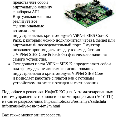
представляет собой
виртуальную машину
с набором API.
Виртуальная машина
реализует все
функциональные
возможности
индустриальных криптомодулей ViPNet SIES Core &
Pack, к которым можно подключиться через Ethernet или
виртуальный последовательный порт. Эмулятор
позволяет производить отладку взаимодействия
с ViPNet SIES Core & Pack без физического наличия
самого устройства.
Отладочная плата ViPNet SIES Kit представляет собой
платформу для независимого использования
индустриального криптомодуля ViPNet SIES Core
и позволяет работать с платой как с готовым
устройством на этапах отладки и тестирования.
Подробнее о решениях ИнфоТеКС для Автоматизированных
систем управления технологическими процессами (АСУ ТП)
на сайте разработчика:
https://infotecs.ru/resheniya/zashchita-
informatsii-dlya-asu-tp-i-m2m.html
Вас также может заинтересовать