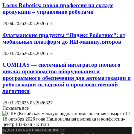
Locus Robotics: новая профессия на складе
продукции – управление роботами
29.04.2026
25.05.2026
617
Флагманские продукты “Яндекс Роботикс”: от
мобильных платформ до ИИ-манипуляторов
26.03.2026
26.03.2026
513
COMITAS — системный интегратор полного
цикла: производство оборудования и
программного обеспечения для автоматизации и
роботизации складской и производственной
логистики
25.03.2026
25.03.2026
327
Показать все
АДВАНТИКА.АВТОМАТИЗАЦИЯ 5.0