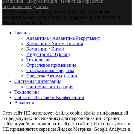
Компания
Ӏ
Документация
Ӏ
Политика обработки
персональных данных
© 2026 Адвантика Рекрутмент /Advantica Recruitment /
Адвантика. Автоматизация 5.0 Designed and Developed by
Advantica-Automation
Youtube
Email
Xing
Telegram
Главная
Адвантика / Адвантика Рекрутмент
Компании / Автоматизация
Компании / Китай
Индустрия 5.0 (Блог)
Технологии
Отраслевое применение
Программные средства
Средства Автоматизации
Системная интеграция
Системная интеграция
Технологии
События-Выставки-Конференции
Вакансии
Этот сайт НЕ использует файлы cookie (файл с информацией
о предыдущих посещениях) для персонализации страниц
сайта и удобства пользователей). На сайте НЕ используются и
НЕ применяются сервисы Яндекс Метрика, Google Analytics и