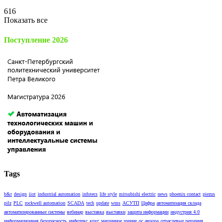
616
Показать все
Поступление 2026
Tags
b&r
design
iiot
industrial automation
infotecs
life style
mitsubishi electric
news
phoenix contact
piezus
pilz
PLC
rockwell automation
SCADA
tech
update
wms
АСУТП
Цифра
автоматизация склада
автоматизированные системы
вебинар
выставка
выставки
защита информации
индустрия 4.0
информационная безопасность
инфотекс
круг
машинное зрение
ос аврора
отраслевые решения