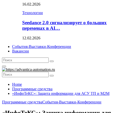
16.02.2026
Технологии
Seedance 2.0 сигнализирует о больших
переменах в AI…
12.02.2026
События-Выставки-Конференции
Вакансии
Search
Search
for:
Primary
Menu
Search
Search
for:
Home
Программные средства
«ИнфоТеКС»: Защита информации для АСУ ТП и М2М
Программные средства
События-Выставки-Конференции
«ИнфоТеКС»: Защита информации для