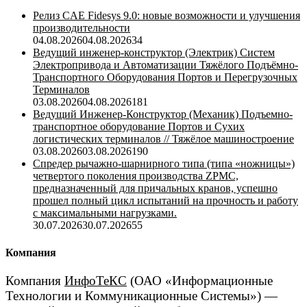
Релиз CAE Fidesys 9.0: новые возможности и улучшения
производительности
04.08.2026
04.08.2026
34
Ведущий инженер-конструктор (Электрик) Систем
Электропривода и Автоматизации Тяжёлого Подъёмно-
Транспортного Оборудования Портов и Перегрузочных
Терминалов
03.08.2026
04.08.2026
181
Ведущий Инженер-Конструктор (Механик) Подъемно-
транспортное оборудование Портов и Сухих
логистических терминалов // Тяжёлое машиностроение
03.08.2026
03.08.2026
190
Спредер рычажно-шарнирного типа (типа «ножницы»)
четвертого поколения производства ZPMC,
предназначенный для причальных кранов, успешно
прошел полный цикл испытаний на прочность и работу
с максимальными нагрузками.
30.07.2026
30.07.2026
55
Компания
Компания
ИнфоТеКС
(ОАО «Информационные
Технологии и Коммуникационные Системы») —