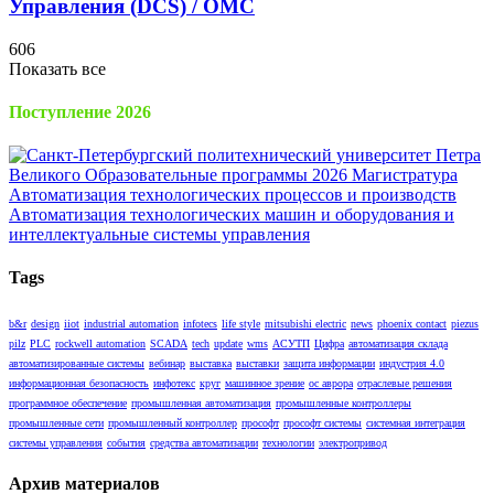
Управления (DCS) / OMC
606
Показать все
Поступление 2026
Tags
b&r
design
iiot
industrial automation
infotecs
life style
mitsubishi electric
news
phoenix contact
piezus
pilz
PLC
rockwell automation
SCADA
tech
update
wms
АСУТП
Цифра
автоматизация склада
автоматизированные системы
вебинар
выставка
выставки
защита информации
индустрия 4.0
информационная безопасность
инфотекс
круг
машинное зрение
ос аврора
отраслевые решения
программное обеспечение
промышленная автоматизация
промышленные контроллеры
промышленные сети
промышленный контроллер
прософт
прософт системы
системная интеграция
системы управления
события
средства автоматизации
технологии
электропривод
Архив материалов