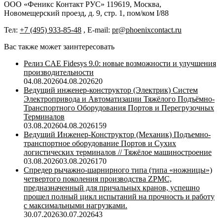
OOO «Феникс Контакт РУС» 119619, Москва,
Новомещерский проезд, д. 9, стр. 1, пом/ком I/88
Тел:
+7 (495) 933-85-48
, E-mail:
pr@phoenixcontact.ru
Вас также может заинтересовать
Релиз CAE Fidesys 9.0: новые возможности и улучшения
производительности
04.08.2026
04.08.2026
20
Ведущий инженер-конструктор (Электрик) Систем
Электропривода и Автоматизации Тяжёлого Подъёмно-
Транспортного Оборудования Портов и Перегрузочных
Терминалов
03.08.2026
04.08.2026
159
Ведущий Инженер-Конструктор (Механик) Подъемно-
транспортное оборудование Портов и Сухих
логистических терминалов // Тяжёлое машиностроение
03.08.2026
03.08.2026
170
Спредер рычажно-шарнирного типа (типа «ножницы»)
четвертого поколения производства ZPMC,
предназначенный для причальных кранов, успешно
прошел полный цикл испытаний на прочность и работу
с максимальными нагрузками.
30.07.2026
30.07.2026
43