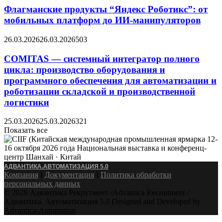
Флагманские продукты “Яндекс Роботикс”: от
мобильных платформ до ИИ-манипуляторов
26.03.2026
26.03.2026
503
COMITAS — системный интегратор полного
цикла: производство оборудования и
программного обеспечения для автоматизации и
роботизации складской и производственной
логистики
25.03.2026
25.03.2026
321
Показать все
АДВАНТИКА.АВТОМАТИЗАЦИЯ 5.0
Компания
Ӏ
Документация
Ӏ
Политика обработки
персональных данных
© 2026 Адвантика Рекрутмент /Advantica Recruitment /
Адвантика. Автоматизация 5.0 Designed and Developed by
Advantica-Automation