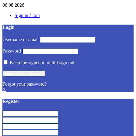
06.08.2026
Sign in / Join
Login
Username or email
Password
Keep me signed in until I sign out
Forgot your password?
X
Register