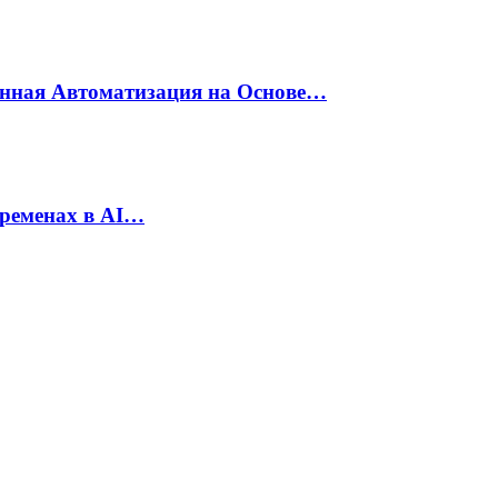
енная Автоматизация на Основе…
еременах в AI…