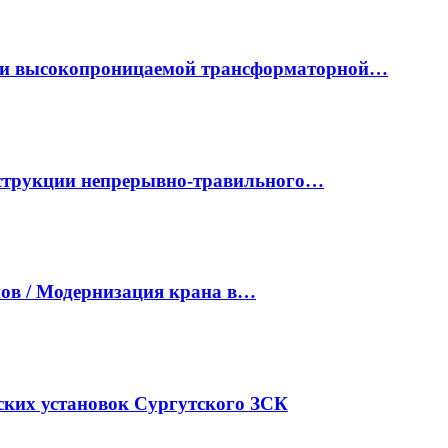
ки высокопроницаемой трансформаторной…
нструкции непрерывно-травильного…
ов / Модернизация крана в…
ких установок Сургутского ЗСК