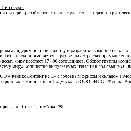
-Петербурге
и стакеров-релаймеров: сложные расчетные задачи и критическ
ировым лидером по производству и разработке компонентов, сис
ontact широко применяется в различных отраслях промышленнос
всему миру работает 17 400 сотрудников. Оборот группы компани
 всему миру. Количество выпускаемых изделий в год свыше 60 00
ООО «Феникс Контакт РУС» с головным офисом и складом в Моск
лектронных компонентов в Подмосковье ООО «НПО «Феникс Кон
зд, д. 9, стр. 1, пом/ком I/88