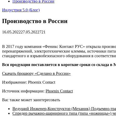
Производство в России
Индустрия 5.0 (Блог)
Производство в России
16.05.2022
27.05.2022
721
В 2017 году компания «Феникс Контакт РУС» открыла произво
перенапряжений, электротехнические клеммы, источники пит
стандартного и взрывобезопасного оборудования в соответст
Вся продукция поставляется в короткие сроки со склада в 
Скачать брошюру «Сделано в России»
Изображение: Phoenix Contact
Источник информации:
Phoenix Contact
Вас также может заинтересовать
Ведущий Инженер-Конструктор (Механик) Подъемно-тран
Спредер рычажно-шарнирного типа (типа «ножницы») че