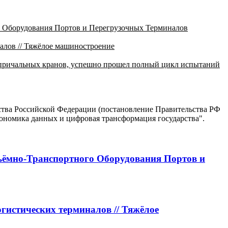
 Оборудования Портов и Перегрузочных Терминалов
лов // Тяжёлое машиностроение
 причальных кранов, успешно прошел полный цикл испытаний
ъёмно-Транспортного Оборудования Портов и
истических терминалов // Тяжёлое