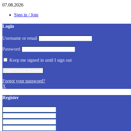
07.08.2026
Sign in / Join
Login
Username or email
Password
Keep me signed in until I sign out
Forgot your password?
X
Register