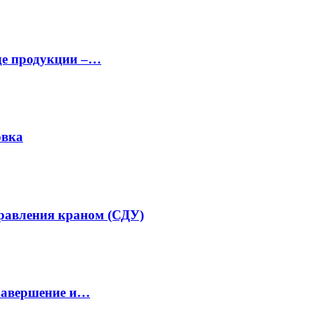
аде продукции –…
овка
равления краном (СДУ)
завершение и…