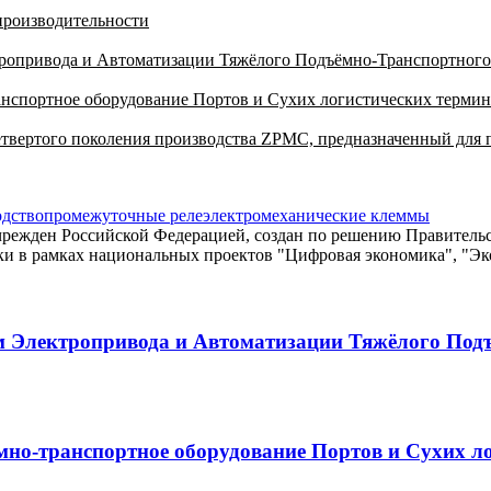
 производительности
тропривода и Автоматизации Тяжёлого Подъёмно-Транспортного
спортное оборудование Портов и Сухих логистических термина
твертого поколения производства ZPMC, предназначенный для
одство
промежуточные реле
электромеханические клеммы
м Электропривода и Автоматизации Тяжёлого Под
о-транспортное оборудование Портов и Сухих лог