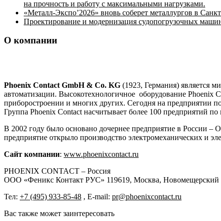
на прочность и работу с максимальными нагрузками.
«Металл-Экспо’2026» вновь соберет металлургов в Санкт
Проектирование и модернизация судопогрузочных машин 
О компании
Phoenix Contact GmbH & Co. KG
(1923, Германия) является м
автоматизации. Высокотехнологичное оборудование Phoenix C
приборостроении и многих других. Сегодня на предприятии по 
Группа Phoenix Contact насчитывает более 100 предприятий по
В 2002 году было основано дочернее предприятие в России – 
предприятие открыло производство электромеханических и э
Сайт компании
:
www.phoenixcontact.ru
PHOENIX CONTACT – Россия
OOO «Феникс Контакт РУС» 119619, Москва, Новомещерский прое
Тел:
+7 (495) 933-85-48
, E-mail:
pr@phoenixcontact.ru
Вас также может заинтересовать