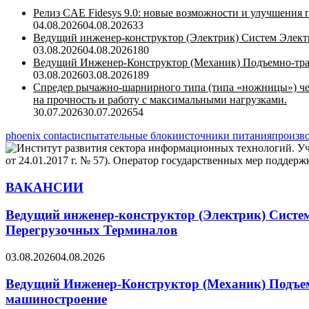
Релиз CAE Fidesys 9.0: новые возможности и улучшения
04.08.2026
04.08.2026
33
Ведущий инженер-конструктор (Электрик) Систем Элек
03.08.2026
04.08.2026
180
Ведущий Инженер-Конструктор (Механик) Подъемно-тран
03.08.2026
03.08.2026
189
Спредер рычажно-шарнирного типа (типа «ножницы») че
на прочность и работу с максимальными нагрузками.
30.07.2026
30.07.2026
54
phoenix contact
испытательные блоки
источники питания
произв
ВАКАНСИИ
Ведущий инженер-конструктор (Электрик) Систе
Перегрузочных Терминалов
03.08.2026
04.08.2026
Ведущий Инженер-Конструктор (Механик) Подъемн
машиностроение