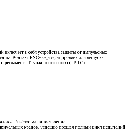
й включает в себя устройства защиты от импульсных
Феникс Контакт РУС» сертифицирована для выпуска
о регламента Таможенного союза (ТР ТС).
лов // Тяжёлое машиностроение
 причальных кранов, успешно прошел полный цикл испытаний