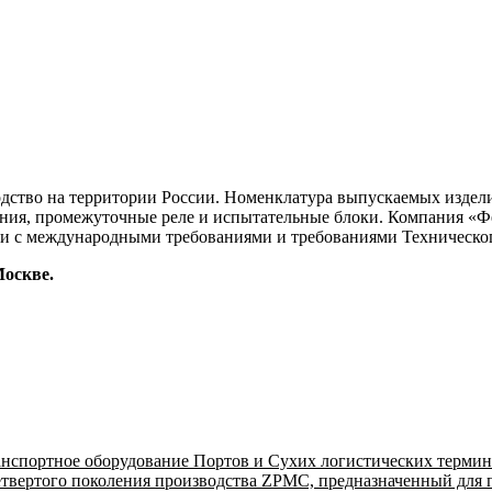
дство на территории России. Номенклатура выпускаемых издели
ания, промежуточные реле и испытательные блоки. Компания «
вии с международными требованиями и требованиями Техническог
Москве.
спортное оборудование Портов и Сухих логистических термина
твертого поколения производства ZPMC, предназначенный для