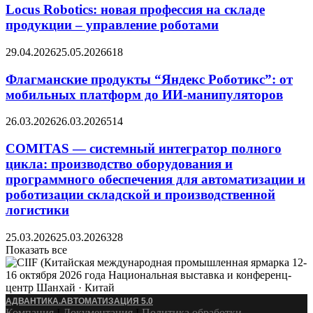
Locus Robotics: новая профессия на складе
продукции – управление роботами
29.04.2026
25.05.2026
618
Флагманские продукты “Яндекс Роботикс”: от
мобильных платформ до ИИ-манипуляторов
26.03.2026
26.03.2026
514
COMITAS — системный интегратор полного
цикла: производство оборудования и
программного обеспечения для автоматизации и
роботизации складской и производственной
логистики
25.03.2026
25.03.2026
328
Показать все
АДВАНТИКА.АВТОМАТИЗАЦИЯ 5.0
Компания
Ӏ
Документация
Ӏ
Политика обработки