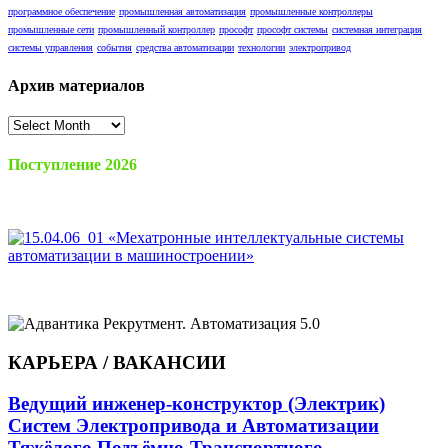
программное обеспечение
промышленная автоматизация
промышленные контроллеры
промышленные сети
промышленный контроллер
прософт
прософт системы
системная интеграция
системы управления
события
средства автоматизации
технологии
электропривод
Архив материалов
Архив
материалов
Поступление 2026
КАРЬЕРА / ВАКАНСИИ
Ведущий инженер-конструктор (Электрик)
Систем Электропривода и Автоматизации
Тяжёлого Подъёмно-Транспортного