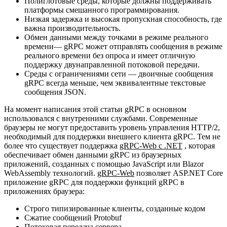
Полиглотовые среды, которые должны поддерживать
платформы смешанного программирования.
Низкая задержка и высокая пропускная способность, где
важна производительность.
Обмен данными между точками в режиме реального
времени— gRPC может отправлять сообщения в режиме
реального времени без опроса и имеет отличную
поддержку двунаправленной потоковой передачи.
Среды с ограничениями сети — двоичные сообщения
gRPC всегда меньше, чем эквивалентные текстовые
сообщения JSON.
На момент написания этой статьи gRPC в основном
использовался с внутренними службами. Современные
браузеры не могут предоставить уровень управления HTTP/2,
необходимый для поддержки внешнего клиента gRPC. Тем не
более что существует поддержка
gRPC-Web с .NET
, которая
обеспечивает обмен данными gRPC из браузерных
приложений, созданных с помощью JavaScript или Blazor
WebAssembly технологий.
gRPC-Web
позволяет ASP.NET Core
приложение gRPC для поддержки функций gRPC в
приложениях браузера:
Строго типизированные клиенты, созданные кодом
Сжатие сообщений Protobuf
Потоковая передача сервера