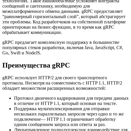
технологиях. Такое
взаимодействие
усложняет контракты
сообщений и сантехнику, необходимую для
межплатформенного обмена данными. gRPC предоставляет
“равномерный горизонтальный слой”, который абстрагирует
эти проблемы. Код разработчиков на собственной платформе
ориентирован на бизнес-функции, в то время как gRPC
обрабатывает коммуникации.
gRPC предлагает комплексную поддержку в большинстве
популярных стеков разработки, включая Java, JavaScript, C#,
Go, Swift и NodeJS.
Преимущества gRPC
gRPC использует HTTP/2 для своего транспортного
протокола. Несмотря на совместимость с HTTP 1.1, HTTP/2
обладает множеством расширенных возможностей:
Протокол двоичного кадрирования для передачи данных
в отличие от HTTP 1.1, который основан на тексте.
Поддержка мультиплексирования для отправки
нескольких параллельных запросов через одно и то же
подключение— HTTP 1.1 ограничивает обработку
одним сообщением запроса или ответа за раз.
Двунаправленное полнодуплексное взаимодействие для