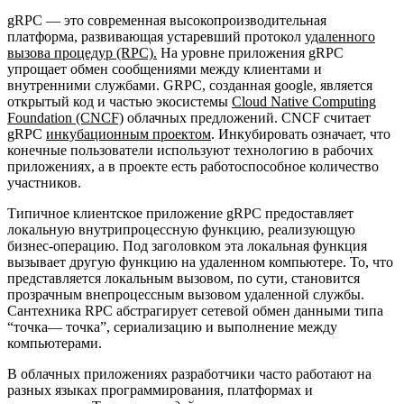
gRPC — это современная высокопроизводительная
платформа, развивающая устаревший протокол
удаленного
вызова процедур (RPC).
На уровне приложения gRPC
упрощает обмен сообщениями между клиентами и
внутренними службами. GRPC, созданная google, является
открытый код и частью экосистемы
Cloud Native Computing
Foundation (CNCF)
облачных предложений. CNCF считает
gRPC
инкубационным проектом
. Инкубировать означает, что
конечные пользователи используют технологию в рабочих
приложениях, а в проекте есть работоспособное количество
участников.
Типичное клиентское приложение gRPC предоставляет
локальную внутрипроцессную функцию, реализующую
бизнес-операцию. Под заголовком эта локальная функция
вызывает другую функцию на удаленном компьютере. То, что
представляется локальным вызовом, по сути, становится
прозрачным внепроцессным вызовом удаленной службы.
Сантехника RPC абстрагирует сетевой обмен данными типа
“точка— точка”, сериализацию и выполнение между
компьютерами.
В облачных приложениях разработчики часто работают на
разных языках программирования, платформах и