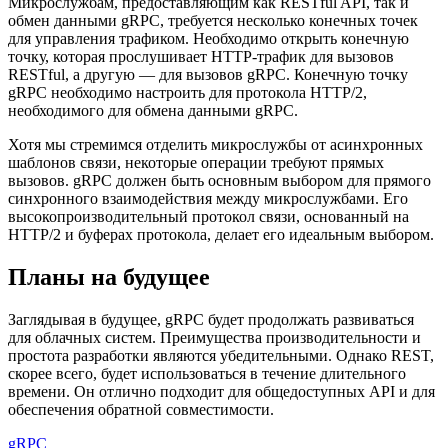
Микрослужбам, предоставляющим как RESTful API, так и
обмен данными gRPC, требуется несколько конечных точек
для управления трафиком. Необходимо открыть конечную
точку, которая прослушивает HTTP-трафик для вызовов
RESTful, а другую — для вызовов gRPC. Конечную точку
gRPC необходимо настроить для протокола HTTP/2,
необходимого для обмена данными gRPC.
Хотя мы стремимся отделить микрослужбы от асинхронных
шаблонов связи, некоторые операции требуют прямых
вызовов. gRPC должен быть основным выбором для прямого
синхронного взаимодействия между микрослужбами. Его
высокопроизводительный протокол связи, основанный на
HTTP/2 и буферах протокола, делает его идеальным выбором.
Планы на будущее
Заглядывая в будущее, gRPC будет продолжать развиваться
для облачных систем. Преимущества производительности и
простота разработки являются убедительными. Однако REST,
скорее всего, будет использоваться в течение длительного
времени. Он отлично подходит для общедоступных API и для
обеспечения обратной совместимости.
gRPC