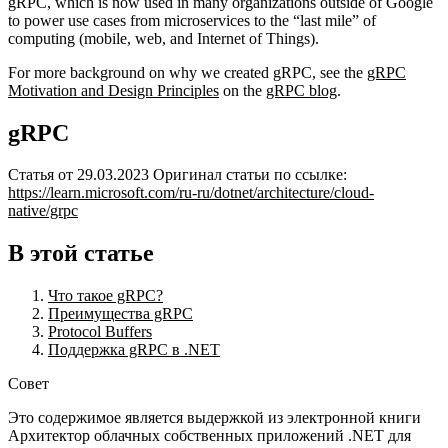
gRPC, which is now used in many organizations outside of Google
to power use cases from microservices to the “last mile” of
computing (mobile, web, and Internet of Things).
For more background on why we created gRPC, see the
gRPC
Motivation and Design Principles
on the
gRPC blog
.
gRPC
Статья от 29.03.2023 Оригинал статьи по ссылке:
https://learn.microsoft.com/ru-ru/dotnet/architecture/cloud-
native/grpc
В этой статье
Что такое gRPC?
Преимущества gRPC
Protocol Buffers
Поддержка gRPC в .NET
Совет
Это содержимое является выдержкой из электронной книги
Архитектор облачных собственных приложений .NET для