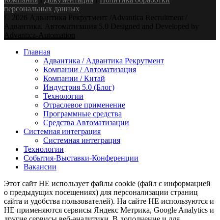
персональных данных
© 2026 Адвантика Рекрутмент /Advantica Recruitment /
Адвантика. Автоматизация 5.0 Designed and Developed by
Advantica-Automation
Youtube
Email
Xing
Telegram
Главная
Адвантика / Адвантика Рекрутмент
Компании / Автоматизация
Компании / Китай
Индустрия 5.0 (Блог)
Технологии
Отраслевое применение
Программные средства
Средства Автоматизации
Системная интеграция
Системная интеграция
Технологии
События-Выставки-Конференции
Вакансии
Этот сайт НЕ использует файлы cookie (файл с информацией
о предыдущих посещениях) для персонализации страниц
сайта и удобства пользователей). На сайте НЕ используются и
НЕ применяются сервисы Яндекс Метрика, Google Analytics и
другие сервисы веб-аналитики. В дополнение и для