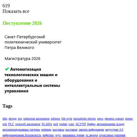
619
Показать все
Поступление 2026
Tags
b&r
design
iiot
industrial automation
infotecs
life style
mitsubishi electric
news
phoenix contact
piezus
pilz
PLC
rockwell automation
SCADA
tech
update
wms
АСУТП
Цифра
автоматизация склада
автоматизированные системы
вебинар
выставка
выставки
защита информации
индустрия 4.0
информационная безопасность
инфотекс
круг
машинное зрение
ос аврора
отраслевые решения