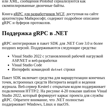
или XML, сообщения Protobuf сериализуются как
скомпилированные двоичные байты.
Книга
gRPC для разработчиков WCF
, доступная на сайте
архитектуры Майкрософт, содержит подробное описание
gRPC и буферов протоколов.
Поддержка gRPC в .NET
gRPC интегрирован в пакет SDK для .NET Core 3.0 и более
поздних версий. Поддерживаются следующие средства:
Visual Studio 2022 с установленной рабочей нагрузкой
ASP.NET и веб-разработки
Visual Studio Code
Интерфейс командной
строки
dotnet
Пакет SDK включает средства для маршрутизации конечных
точек, встроенных средств Интернета вещей и ведения
журнала. Веб-сервер Kestrel с открытым кодом поддерживает
подключения HTTP/2. На рисунке 4-20 показан шаблон Visual
Studio 2022, который формирует каркас проекта для службы
gRPC. Обратите внимание, что .NET полностью
поддерживает Windows, Linux и macOS.