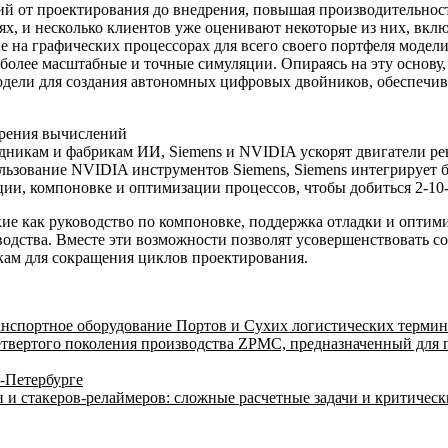
й от проектирования до внедрения, повышая производительност
х, и несколько клиентов уже оценивают некоторые из них, вклю
ие на графических процессорах для всего своего портфеля мо
более масштабные и точные симуляции. Опираясь на эту основу,
одели для создания автономных цифровых двойников, обеспечи
орения вычислений
кам и фабрикам ИИ, Siemens и NVIDIA ускорят двигатели рево
ользование NVIDIA инструментов Siemens, Siemens интегрируе
ции, компоновке и оптимизации процессов, чтобы добиться 2-10
кие как руководство по компоновке, поддержка отладки и опти
водства. Вместе эти возможности позволят усовершенствовать 
ам для сокращения циклов проектирования.
спортное оборудование Портов и Сухих логистических термина
твертого поколения производства ZPMC, предназначенный для
-Петербурге
и стакеров-релаймеров: сложные расчетные задачи и критическ