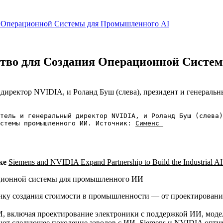
я Операционной Системы для Промышленного AI
ство для Создания Операционной Систе
тель и генеральный директор NVIDIA, и Роланд Буш (слева)
истемы промышленного ИИ. Источник: 
Сименс 
ке
Siemens and NVIDIA Expand Partnership to Build the Industrial A
ационной системы для промышленного ИИ
у создания стоимости в промышленности — от проектирования 
И, включая проектирование электроники с поддержкой ИИ, моде
ают следующее поколение заводов с ИИ. Siemens и NVIDIA опти