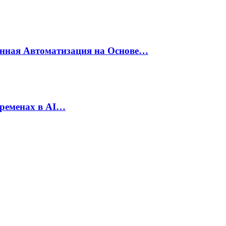
енная Автоматизация на Основе…
еременах в AI…