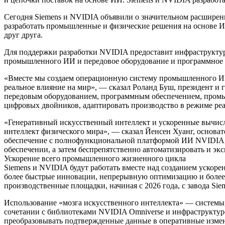
Сегодня Siemens и NVIDIA объявили о значительном расширени
разработать промышленные и физические решения на основе ИИ
друг друга.
Для поддержки разработки NVIDIA предоставит инфраструктуру
промышленного ИИ и передовое оборудование и программное 
«Вместе мы создаем операционную систему промышленного ИИ,
реальное влияние на мир», — сказал Роланд Буш, президент 
передовым оборудованием, программным обеспечением, промы
цифровых двойников, адаптировать производство в режиме реа
«Генеративный искусственный интеллект и ускоренные вычис
интеллект физического мира», — сказал Йенсен Хуанг, основа
обеспечение с полнофункциональной платформой ИИ NVIDIA, 
обеспечении, а затем беспрепятственно автоматизировать и эк
Ускорение всего промышленного жизненного цикла
Siemens и NVIDIA будут работать вместе над созданием уско
более быстрые инновации, непрерывную оптимизацию и более 
производственные площадки, начиная с 2026 года, с завода Sieme
Использование «мозга искусственного интеллекта» — системы
сочетании с библиотеками NVIDIA Omniverse и инфраструктур
преобразовывать подтвержденные данные в оперативные изме