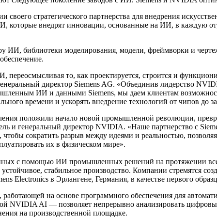
и своего стратегического партнерства для внедрения искусстве
, которые внедрят инновации, основанные на ИИ, в каждую отр
 ИИ, библиотеки моделирования, модели, фреймворки и чертежи
обеспечение.
 переосмысливая то, как проектируется, строится и функцион
и генеральный директор Siemens AG. «Объединив лидерство NVI
шленным ИИ и данными Siemens, мы даем клиентам возможност
льного времени и ускорять внедрение технологий от чипов до з
ления положили начало новой промышленной революции, превр
тель и генеральный директор NVIDIA. «Наше партнерство с Sie
чтобы сократить разрыв между идеями и реальностью, позволя
сплуатировать их в физическом мире».
ренных с помощью ИИ промышленных решений на протяжении все
устойчивое, стабильное производство. Компании стремятся соз
ns Electronics в Эрлангене, Германия, в качестве первого образц
, работающей на основе программного обеспечения для автомат
ой NVIDIA AI — позволяет непрерывно анализировать цифровые
нения на производственной площадке.