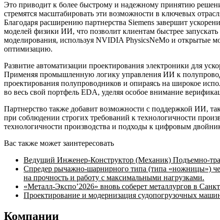
Это приводит к более быстрому и надежному принятию решени
стремятся масштабировать эти возможности в ключевых отрасля
Благодаря расширению партнерства Siemens завершит ускорен
моделей физики ИИ, что позволит клиентам быстрее запускать 
моделирования, используя NVIDIA PhysicsNeMo и открытые м
оптимизацию.
Развитие автоматизации проектирования электроники для уск
Применяя промышленную логику управления ИИ к полупроводни
проектирования полупроводников и опираясь на широкое исп
во весь свой портфель EDA, уделяя особое внимание верифика
Партнерство также добавит возможности с поддержкой ИИ, та
при соблюдении строгих требований к технологичности произ
технологичности производства и подходы к цифровым двойник
Вас также может заинтересовать
Ведущий Инженер-Конструктор (Механик) Подъемно-тран
Спредер рычажно-шарнирного типа (типа «ножницы») че
на прочность и работу с максимальными нагрузками.
«Металл-Экспо’2026» вновь соберет металлургов в Санкт
Проектирование и модернизация судопогрузочных машин 
Компании