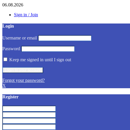
06.08.2026
Sign in / Join
Login
Username or email
Password
Keep me signed in until I sign out
Forgot your password?
X
Register