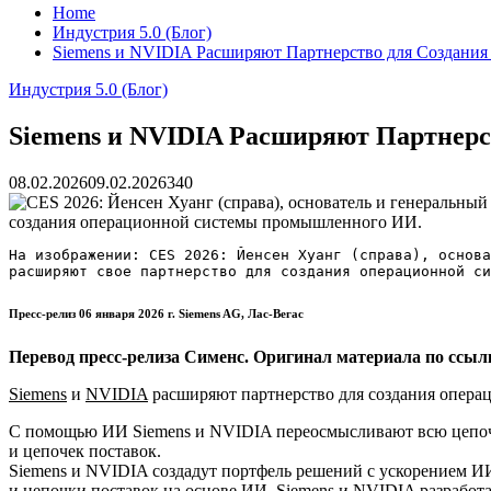
Home
Индустрия 5.0 (Блог)
Siemens и NVIDIA Расширяют Партнерство для Создани
Индустрия 5.0 (Блог)
Siemens и NVIDIA Расширяют Партнер
08.02.2026
09.02.2026
340
На изображении: CES 2026: Йенсен Хуанг (справа), основа
расширяют свое партнерство для создания операционной с
Пресс-релиз 06 января 2026 г. Siemens AG, Лас-Вегас
Перевод пресс-релиза Сименс. Оригинал материала по ссыл
Siemens
и
NVIDIA
расширяют партнерство для создания опер
С помощью ИИ Siemens и NVIDIA переосмысливают всю цепочк
и цепочек поставок.
Siemens и NVIDIA создадут портфель решений с ускорением И
и цепочки поставок на основе ИИ. Siemens и NVIDIA разработ