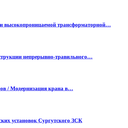
ки высокопроницаемой трансформаторной…
нструкции непрерывно-травильного…
ов / Модернизация крана в…
ких установок Сургутского ЗСК