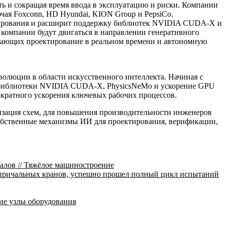
ь и сокращая время ввода в эксплуатацию и риски. Компании
чая Foxconn, HD Hyundai, KION Group и PepsiCo.
делирования и расширит поддержку библиотек NVIDIA CUDA-X и
 компании будут двигаться в направлении генеративного
вающих проектирование в реальном времени и автономную
люции в области искусственного интеллекта. Начиная с
т библиотеки NVIDIA CUDA-X, PhysicsNeMo и ускорение GPU
-кратного ускорения ключевых рабочих процессов.
мизация схем, для повышения производительности инженеров
собственные механизмы ИИ для проектирования, верификации,
лов // Тяжёлое машиностроение
 причальных кранов, успешно прошел полный цикл испытаний
ие узлы оборудования