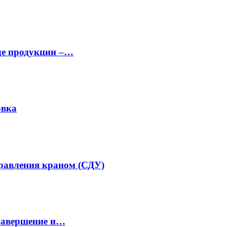
аде продукции –…
овка
равления краном (СДУ)
завершение и…