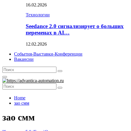
16.02.2026
Технологии
Seedance 2.0 сигнализирует о больших
переменах в AI…
12.02.2026
События-Выставки-Конференции
Вакансии
Search
Search
for:
Primary
Menu
Search
Search
for:
Home
зао смм
зао смм