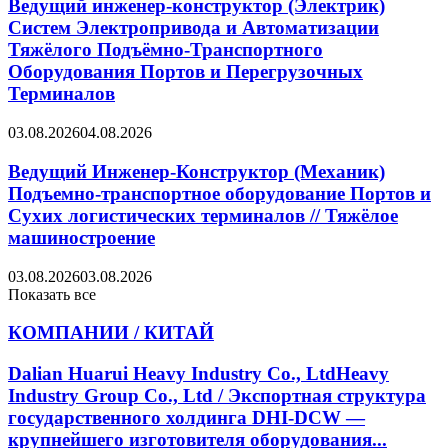
Ведущий инженер-конструктор (Электрик)
Систем Электропривода и Автоматизации
Тяжёлого Подъёмно-Транспортного
Оборудования Портов и Перегрузочных
Терминалов
03.08.2026
04.08.2026
Ведущий Инженер-Конструктор (Механик)
Подъемно-транспортное оборудование Портов и
Сухих логистических терминалов // Тяжёлое
машиностроение
03.08.2026
03.08.2026
Показать все
КОМПАНИИ / КИТАЙ
Dalian Huarui Heavy Industry Co., LtdHeavy
Industry Group Co., Ltd / Экспортная структура
государственного холдинга DHI-DCW —
крупнейшего изготовителя оборудования...