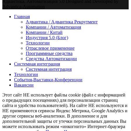
Адвантика. Автоматизация 5.0 Designed and Developed by
Advantica-Automation
Youtube
Email
Xing
Telegram
Главная
Адвантика / Адвантика Рекрутмент
Компании / Автоматизация
Компании / Китай
Индустрия 5.0 (Блог)
Технологии
Отраслевое применение
Программные средства
Средства Автоматизации
Системная интеграция
Системная интеграция
Технологии
События-Выставки-Конференции
Вакансии
Этот сайт НЕ использует файлы cookie (файл с информацией
о предыдущих посещениях) для персонализации страниц
сайта и удобства пользователей). На сайте НЕ используются и
НЕ применяются сервисы Яндекс Метрика, Google Analytics и
другие сервисы веб-аналитики. В дополнение и для
дополнительной защиты от утечки персональных данных Вы
можете использовать режим «инкогнито» Интернет-браузера