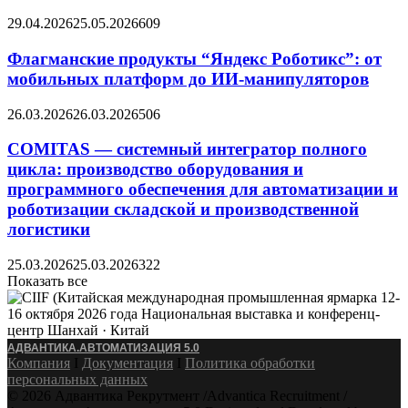
29.04.2026
25.05.2026
609
Флагманские продукты “Яндекс Роботикс”: от
мобильных платформ до ИИ-манипуляторов
26.03.2026
26.03.2026
506
COMITAS — системный интегратор полного
цикла: производство оборудования и
программного обеспечения для автоматизации и
роботизации складской и производственной
логистики
25.03.2026
25.03.2026
322
Показать все
АДВАНТИКА.АВТОМАТИЗАЦИЯ 5.0
Компания
Ӏ
Документация
Ӏ
Политика обработки
персональных данных
© 2026 Адвантика Рекрутмент /Advantica Recruitment /