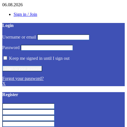
06.08.2026
Sign in / Join
Login
Username or email
Password
Keep me signed in until I sign out
Forgot your password?
X
Register