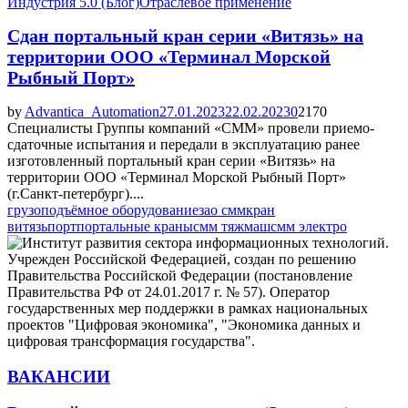
Индустрия 5.0 (Блог)
Отраслевое применение
Сдан портальный кран серии «Витязь» на
территории ООО «Терминал Морской
Рыбный Порт»
by
Advantica_Automation
27.01.2023
22.02.2023
0
2170
Специалисты Группы компаний «СММ» провели приемо-
сдаточные испытания и передали в эксплуатацию ранее
изготовленный портальный кран серии «Витязь» на
территории ООО «Терминал Морской Рыбный Порт»
(г.Санкт-петербург)....
грузоподъёмное оборудование
зао смм
кран
витязь
порт
портальные краны
смм тяжмаш
смм электро
ВАКАНСИИ