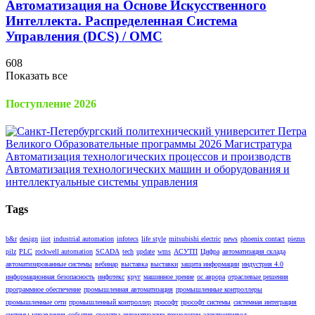
Автоматизация на Основе Искусственного
Интеллекта. Распределенная Cистема
Управления (DCS) / OMC
608
Показать все
Поступление 2026
Tags
b&r
design
iiot
industrial automation
infotecs
life style
mitsubishi electric
news
phoenix contact
piezus
pilz
PLC
rockwell automation
SCADA
tech
update
wms
АСУТП
Цифра
автоматизация склада
автоматизированные системы
вебинар
выставка
выставки
защита информации
индустрия 4.0
информационная безопасность
инфотекс
круг
машинное зрение
ос аврора
отраслевые решения
программное обеспечение
промышленная автоматизация
промышленные контроллеры
промышленные сети
промышленный контроллер
прософт
прософт системы
системная интеграция
системы управления
события
средства автоматизации
технологии
электропривод