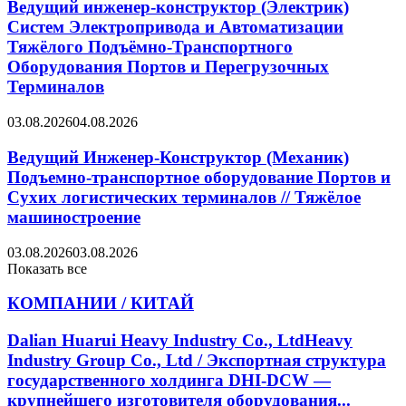
Ведущий инженер-конструктор (Электрик)
Систем Электропривода и Автоматизации
Тяжёлого Подъёмно-Транспортного
Оборудования Портов и Перегрузочных
Терминалов
03.08.2026
04.08.2026
Ведущий Инженер-Конструктор (Механик)
Подъемно-транспортное оборудование Портов и
Сухих логистических терминалов // Тяжёлое
машиностроение
03.08.2026
03.08.2026
Показать все
КОМПАНИИ / КИТАЙ
Dalian Huarui Heavy Industry Co., LtdHeavy
Industry Group Co., Ltd / Экспортная структура
государственного холдинга DHI-DCW —
крупнейшего изготовителя оборудования...