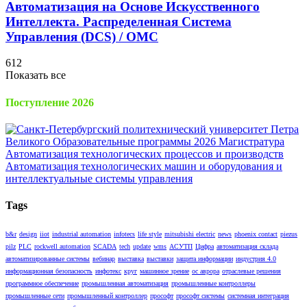
Автоматизация на Основе Искусственного
Интеллекта. Распределенная Cистема
Управления (DCS) / OMC
612
Показать все
Поступление 2026
Tags
b&r
design
iiot
industrial automation
infotecs
life style
mitsubishi electric
news
phoenix contact
piezus
pilz
PLC
rockwell automation
SCADA
tech
update
wms
АСУТП
Цифра
автоматизация склада
автоматизированные системы
вебинар
выставка
выставки
защита информации
индустрия 4.0
информационная безопасность
инфотекс
круг
машинное зрение
ос аврора
отраслевые решения
программное обеспечение
промышленная автоматизация
промышленные контроллеры
промышленные сети
промышленный контроллер
прософт
прософт системы
системная интеграция