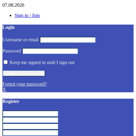
07.08.2026
Sign in / Join
Login
Username or email
Password
Keep me signed in until I sign out
Forgot your password?
X
Register