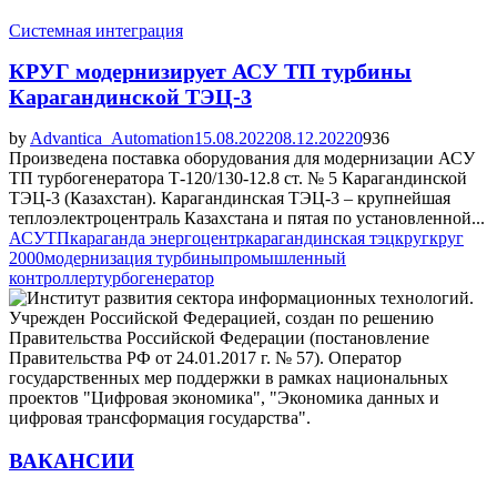
Системная интеграция
КРУГ модернизирует АСУ ТП турбины
Карагандинской ТЭЦ-3
by
Advantica_Automation
15.08.2022
08.12.2022
0
936
Произведена поставка оборудования для модернизации АСУ
ТП турбогенератора Т-120/130-12.8 ст. № 5 Карагандинской
ТЭЦ-3 (Казахстан). Карагандинская ТЭЦ-3 – крупнейшая
теплоэлектроцентраль Казахстана и пятая по установленной...
АСУТП
караганда энергоцентр
карагандинская тэц
круг
круг
2000
модернизация турбины
промышленный
контроллер
турбогенератор
ВАКАНСИИ