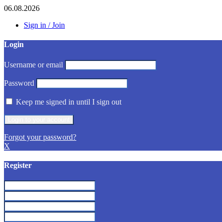
06.08.2026
Sign in / Join
Login
Username or email
Password
Keep me signed in until I sign out
Forgot your password?
X
Register