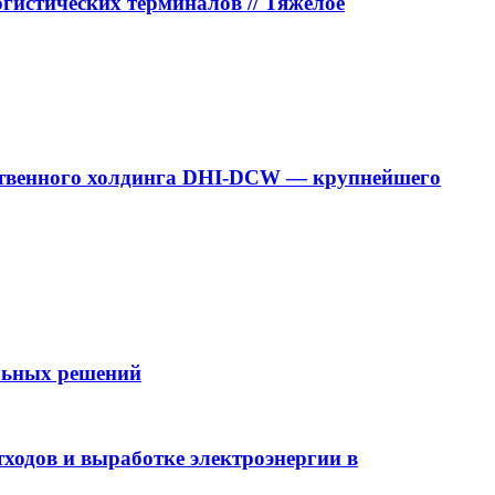
истических терминалов // Тяжёлое
дарственного холдинга DHI-DCW — крупнейшего
ельных решений
ходов и выработке электроэнергии в