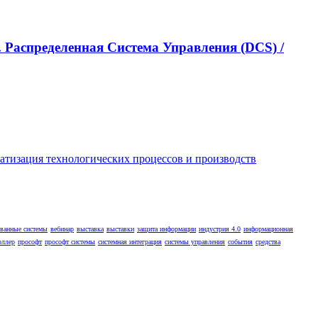
 Распределенная Cистема Управления (DCS) /
ованные системы
вебинар
выставка
выставки
защита информации
индустрия 4.0
информационная
оллер
прософт
прософт системы
системная интеграция
системы управления
события
средства