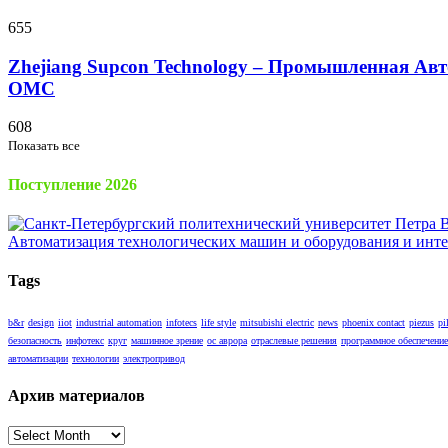
655
Zhejiang Supcon Technology – Промышленная Авт
OMC
608
Показать все
Поступление 2026
Tags
b&r
design
iiot
industrial automation
infotecs
life style
mitsubishi electric
news
phoenix contact
piezus
pi
безопасность
инфотекс
круг
машинное зрение
ос аврора
отраслевые решения
программное обеспечение
автоматизации
технологии
электропривод
Архив материалов
Архив