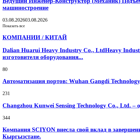
Ведущий Инженер-Конструктор (Механик) Подъемн
машиностроение
03.08.2026
03.08.2026
Показать все
КОМПАНИИ / КИТАЙ
Dalian Huarui Heavy Industry Co., LtdHeavy Ind
изготовителя оборудования...
80
Автоматизация портов: Wuhan Gangdi Technolog
231
Changzhou Kunwei Sensing Technology Co., Ltd. 
344
Компания SCIYON внесла свой вклад в завершение
Кыргызстане.