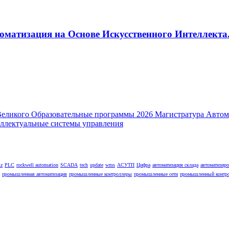
оматизация на Основе Искусственного Интеллекта.
lz
PLC
rockwell automation
SCADA
tech
update
wms
АСУТП
Цифра
автоматизация склада
автоматизир
промышленная автоматизация
промышленные контроллеры
промышленные сети
промышленный контр