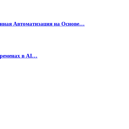
енная Автоматизация на Основе…
еременах в AI…