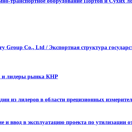
о-транспортное оборудование Портов и Сухих лог
ustry Group Co., Ltd / Экспортная структура госу
y и лидеры рынка КНР
– один из лидеров в области прецизионных измерит
 и ввод в эксплуатацию проекта по утилизации от