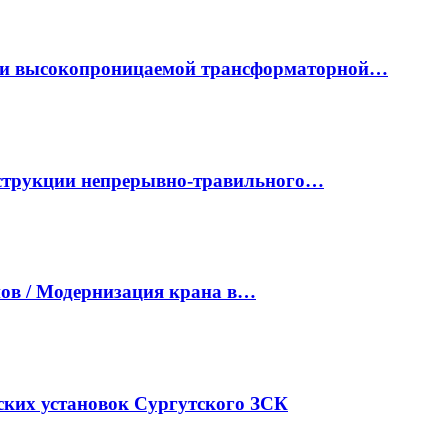
ки высокопроницаемой трансформаторной…
нструкции непрерывно-травильного…
ов / Модернизация крана в…
ких установок Сургутского ЗСК