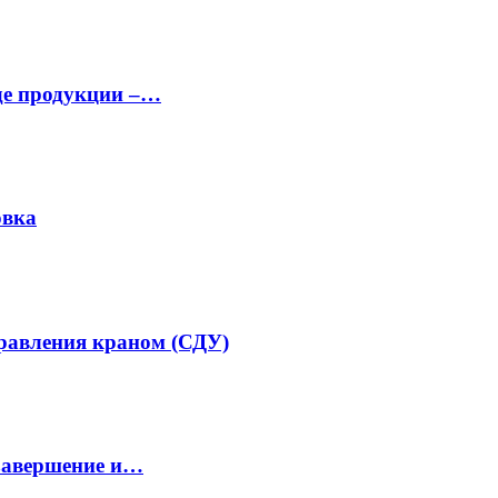
аде продукции –…
овка
равления краном (СДУ)
завершение и…