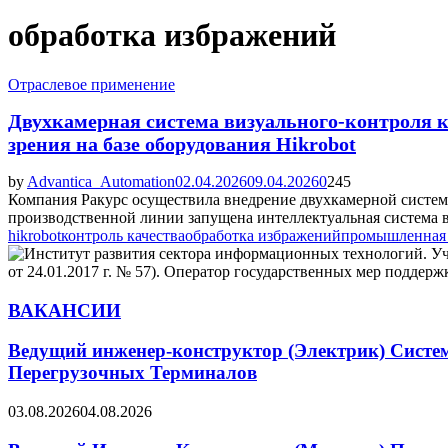
обработка избражений
Отраслевое применение
Двухкамерная система визуального-контроля к
зрения на базе оборудования Hikrobot
by
Advantica_Automation
02.04.2026
09.04.2026
0
245
Компания Ракурс осуществила внедрение двухкамерной системы
производственной линии запущена интеллектуальная система ви
hikrobot
контроль качества
обработка избражений
промышленная 
ВАКАНСИИ
Ведущий инженер-конструктор (Электрик) Систе
Перегрузочных Терминалов
03.08.2026
04.08.2026