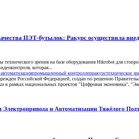
ачества ПЭТ-бутылок: Ракурс осуществила вне
 технического зрения на базе оборудования Hikrobot для стопр
деоконтроля, которая...
автоматизация
промышленный контроллер
ракурс
техническое зр
м Электропривода и Автоматизации Тяжёлого Под