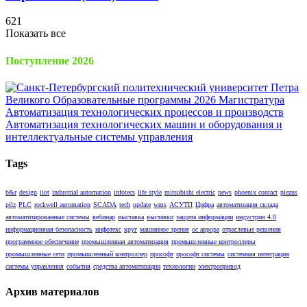
621
Показать все
Поступление 2026
Tags
b&r
design
iiot
industrial automation
infotecs
life style
mitsubishi electric
news
phoenix contact
piezus
pilz
PLC
rockwell automation
SCADA
tech
update
wms
АСУТП
Цифра
автоматизация склада
автоматизированные системы
вебинар
выставка
выставки
защита информации
индустрия 4.0
информационная безопасность
инфотекс
круг
машинное зрение
ос аврора
отраслевые решения
программное обеспечение
промышленная автоматизация
промышленные контроллеры
промышленные сети
промышленный контроллер
прософт
прософт системы
системная интеграция
системы управления
события
средства автоматизации
технологии
электропривод
Архив материалов