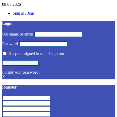
09.08.2026
Sign in / Join
Login
Username or email
Password
Keep me signed in until I sign out
Forgot your password?
X
Register