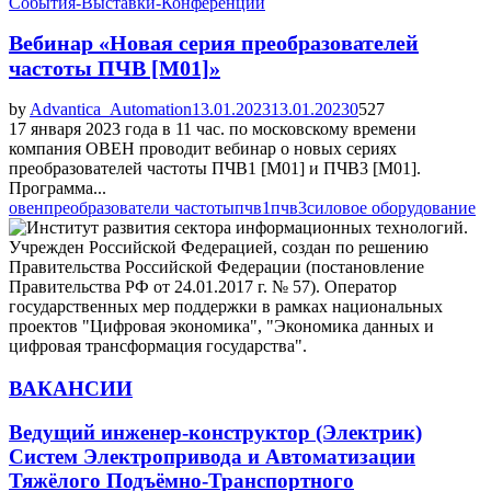
События-Выставки-Конференции
Вебинар «Новая серия преобразователей
частоты ПЧВ [М01]»
by
Advantica_Automation
13.01.2023
13.01.2023
0
527
17 января 2023 года в 11 час. по московскому времени
компания ОВЕН проводит вебинар о новых сериях
преобразователей частоты ПЧВ1 [М01] и ПЧВ3 [М01].
Программа...
овен
преобразователи частоты
пчв1
пчв3
силовое оборудование
ВАКАНСИИ
Ведущий инженер-конструктор (Электрик)
Систем Электропривода и Автоматизации
Тяжёлого Подъёмно-Транспортного