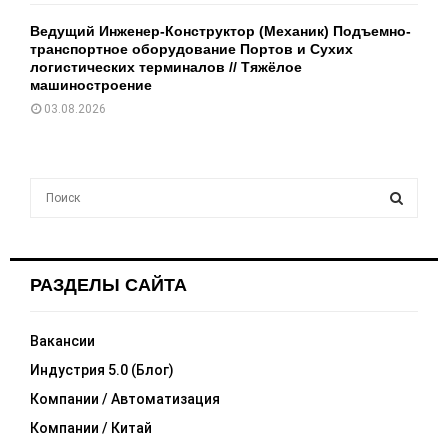
Ведущий Инженер-Конструктор (Механик) Подъемно-
транспортное оборудование Портов и Сухих
логистических терминалов // Тяжёлое
машиностроение
03.08.2026
S
e
a
S
r
c
E
РАЗДЕЛЫ САЙТА
h
f
A
o
Вакансии
r
R
Индустрия 5.0 (Блог)
:
C
Компании / Автоматизация
Компании / Китай
H