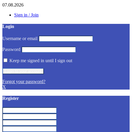
07.08.2026
Sign in / Join
Login
Username or email
Password
Keep me signed in until I sign out
Forgot your password?
X
Register