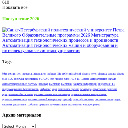
610
Показать все
Поступление 2026
Tags
b&r
design
iiot
industrial automation
infotecs
life style
mitsubishi electric
news
phoenix contact
piezus
pilz
PLC
rockwell automation
SCADA
tech
update
wms
АСУТП
Цифра
автоматизация склада
автоматизированные системы
вебинар
выставка
выставки
защита информации
индустрия 4.0
информационная безопасность
инфотекс
круг
машинное зрение
ос аврора
отраслевые решения
программное обеспечение
промышленная автоматизация
промышленные контроллеры
промышленные сети
промышленный контроллер
прософт
прософт системы
системная интеграция
системы управления
события
средства автоматизации
технологии
электропривод
Архив материалов
Архив