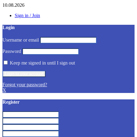
10.08.2026
Sign in / Join
Login
Username or email
Password
Keep me signed in until I sign out
Forgot your password?
X
Register