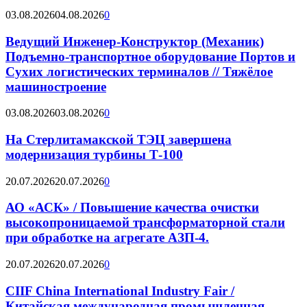
03.08.2026
04.08.2026
0
Ведущий Инженер-Конструктор (Механик)
Подъемно-транспортное оборудование Портов и
Сухих логистических терминалов // Тяжёлое
машиностроение
03.08.2026
03.08.2026
0
На Стерлитамакской ТЭЦ завершена
модернизация турбины Т-100
20.07.2026
20.07.2026
0
АО «АСК» / Повышение качества очистки
высокопроницаемой трансформаторной стали
при обработке на агрегате АЗП-4.
20.07.2026
20.07.2026
0
CIIF China International Industry Fair /
Китайская международная промышленная