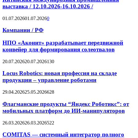
выставка / 12.10.2026-16.10.2026 /
01.07.2026
01.07.2026
0
Компании / РФ
НПО «Аконит» разрабатывает передвижной
конвейер для формирования солеотвалов
20.07.2026
20.07.2026
130
Locus Robotics: новая профессия на складе
продукции – управление роботами
29.04.2026
25.05.2026
628
Флагманские продукты “Яндекс Роботикс”: от
мобильных платформ до ИИ-манипуляторов
26.03.2026
26.03.2026
522
COMITAS — системный интегратор полного