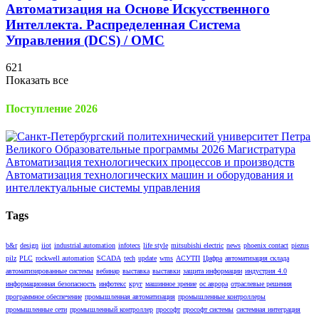
Автоматизация на Основе Искусственного
Интеллекта. Распределенная Cистема
Управления (DCS) / OMC
621
Показать все
Поступление 2026
Tags
b&r
design
iiot
industrial automation
infotecs
life style
mitsubishi electric
news
phoenix contact
piezus
pilz
PLC
rockwell automation
SCADA
tech
update
wms
АСУТП
Цифра
автоматизация склада
автоматизированные системы
вебинар
выставка
выставки
защита информации
индустрия 4.0
информационная безопасность
инфотекс
круг
машинное зрение
ос аврора
отраслевые решения
программное обеспечение
промышленная автоматизация
промышленные контроллеры
промышленные сети
промышленный контроллер
прософт
прософт системы
системная интеграция