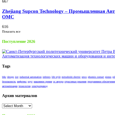
667
Zhejiang Supcon Technology – Промышленная Авт
OMC
616
Показать все
Поступление 2026
Tags
b&r
design
iiot
industrial automation
infotecs
life style
mitsubishi electric
news
phoenix contact
piezus
pi
безопасность
инфотекс
круг
машинное зрение
ос аврора
отраслевые решения
программное обеспечение
автоматизации
технологии
электропривод
Архив материалов
Архив
материалов