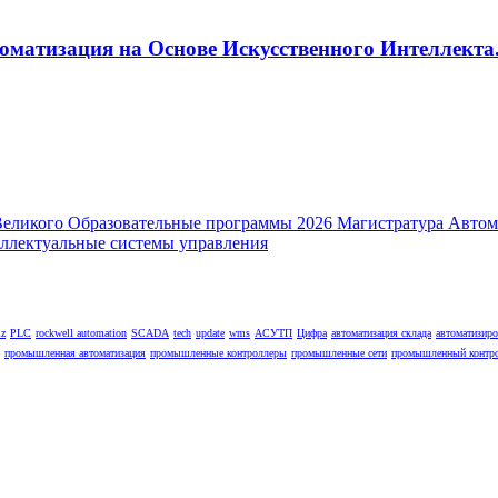
оматизация на Основе Искусственного Интеллекта.
lz
PLC
rockwell automation
SCADA
tech
update
wms
АСУТП
Цифра
автоматизация склада
автоматизир
промышленная автоматизация
промышленные контроллеры
промышленные сети
промышленный контр