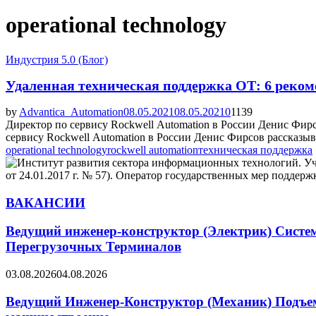
operational technology
Индустрия 5.0 (Блог)
Удаленная техническая поддержка ОТ: 6 реко
by
Advantica_Automation
08.05.2021
08.05.2021
0
1139
Директор по сервису Rockwell Automation в России Денис Фирс
сервису Rockwell Automation в России Денис Фирсов рассказыва
operational technology
rockwell automation
техническая поддержка
ВАКАНСИИ
Ведущий инженер-конструктор (Электрик) Систе
Перегрузочных Терминалов
03.08.2026
04.08.2026
Ведущий Инженер-Конструктор (Механик) Подъемн