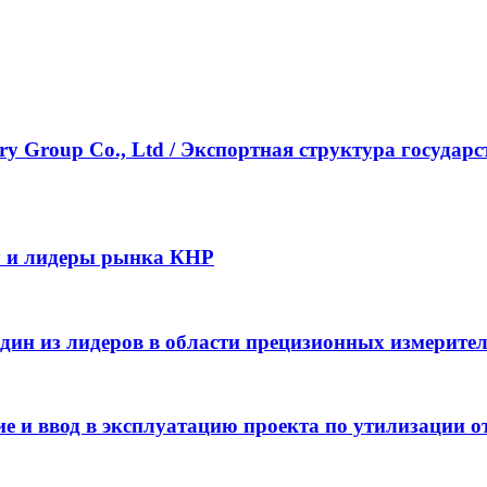
ustry Group Co., Ltd / Экспортная структура госу
y и лидеры рынка КНР
– один из лидеров в области прецизионных измерит
 и ввод в эксплуатацию проекта по утилизации от