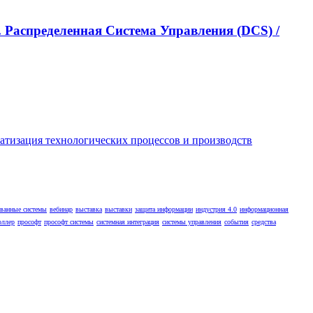
 Распределенная Cистема Управления (DCS) /
ованные системы
вебинар
выставка
выставки
защита информации
индустрия 4.0
информационная
оллер
прософт
прософт системы
системная интеграция
системы управления
события
средства