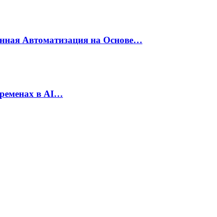
енная Автоматизация на Основе…
еременах в AI…