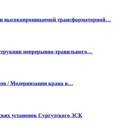
ки высокопроницаемой трансформаторной…
нструкции непрерывно-травильного…
ов / Модернизация крана в…
ких установок Сургутского ЗСК