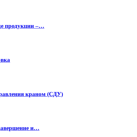
аде продукции –…
овка
равления краном (СДУ)
завершение и…