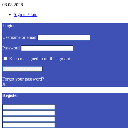
08.08.2026
Sign in / Join
Login
Username or email
Password
Keep me signed in until I sign out
Forgot your password?
X
Register