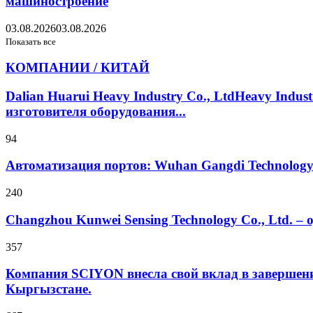
машиностроение
03.08.2026
03.08.2026
Показать все
КОМПАНИИ / КИТАЙ
Dalian Huarui Heavy Industry Co., LtdHeavy Ind
изготовителя оборудования...
94
Автоматизация портов: Wuhan Gangdi Technolog
240
Changzhou Kunwei Sensing Technology Co., Ltd. 
357
Компания SCIYON внесла свой вклад в завершение
Кыргызстане.