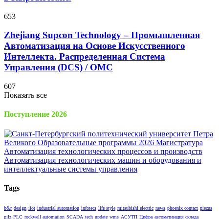
653
Zhejiang Supcon Technology – Промышленная
Автоматизация на Основе Искусственного
Интеллекта. Распределенная Cистема
Управления (DCS) / OMC
607
Показать все
Поступление 2026
Tags
b&r
design
iiot
industrial automation
infotecs
life style
mitsubishi electric
news
phoenix contact
piezus
pilz
PLC
rockwell automation
SCADA
tech
update
wms
АСУТП
Цифра
автоматизация склада