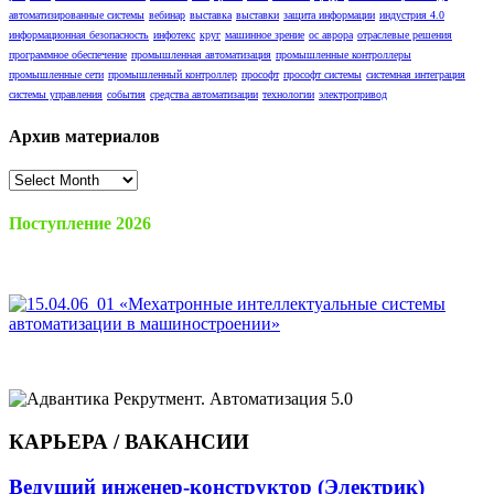
автоматизированные системы
вебинар
выставка
выставки
защита информации
индустрия 4.0
информационная безопасность
инфотекс
круг
машинное зрение
ос аврора
отраслевые решения
программное обеспечение
промышленная автоматизация
промышленные контроллеры
промышленные сети
промышленный контроллер
прософт
прософт системы
системная интеграция
системы управления
события
средства автоматизации
технологии
электропривод
Архив материалов
Архив
материалов
Поступление 2026
КАРЬЕРА / ВАКАНСИИ
Ведущий инженер-конструктор (Электрик)