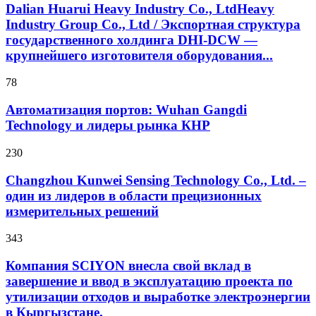
Dalian Huarui Heavy Industry Co., LtdHeavy
Industry Group Co., Ltd / Экспортная структура
государственного холдинга DHI-DCW —
крупнейшего изготовителя оборудования...
78
Автоматизация портов: Wuhan Gangdi
Technology и лидеры рынка КНР
230
Changzhou Kunwei Sensing Technology Co., Ltd. –
один из лидеров в области прецизионных
измерительных решений
343
Компания SCIYON внесла свой вклад в
завершение и ввод в эксплуатацию проекта по
утилизации отходов и выработке электроэнергии
в Кыргызстане.