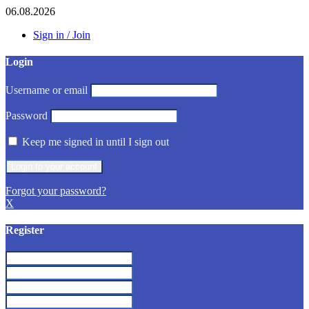
06.08.2026
Sign in / Join
Login
Username or email
Password
Keep me signed in until I sign out
Forgot your password?
X
Register