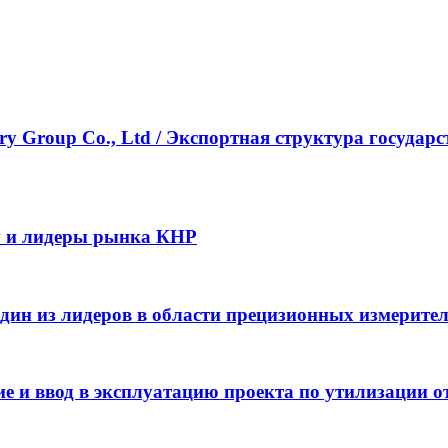
ustry Group Co., Ltd / Экспортная структура госу
y и лидеры рынка КНР
– один из лидеров в области прецизионных измерит
 и ввод в эксплуатацию проекта по утилизации от