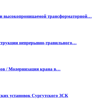
ки высокопроницаемой трансформаторной…
нструкции непрерывно-травильного…
ов / Модернизация крана в…
ких установок Сургутского ЗСК