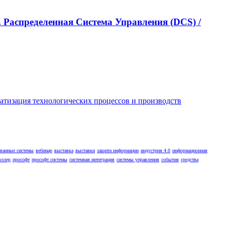
 Распределенная Cистема Управления (DCS) /
ованные системы
вебинар
выставка
выставки
защита информации
индустрия 4.0
информационная
оллер
прософт
прософт системы
системная интеграция
системы управления
события
средства