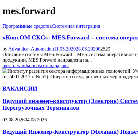
mes.forward
Программные средства
Системная интеграция
«КонсОМ СКС»: MES.Forward – система операт
by
Advantica_Automation
11.05.2020
28.05.2020
0
2529
Описание системы MES.Forward – MES-система оперативного у
продукции. MES.Forward направлена на...
mes.forward
консом стс
парадокс
ВАКАНСИИ
Ведущий инженер-конструктор (Электрик) Систе
Перегрузочных Терминалов
03.08.2026
04.08.2026
Ведущий Инженер-Конструктор (Механик) Подъемн