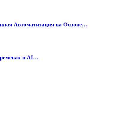
енная Автоматизация на Основе…
еременах в AI…