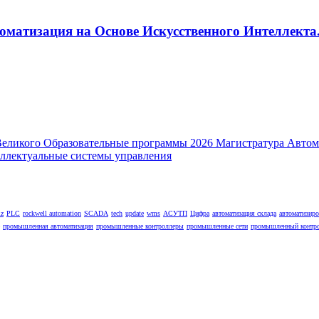
оматизация на Основе Искусственного Интеллекта.
lz
PLC
rockwell automation
SCADA
tech
update
wms
АСУТП
Цифра
автоматизация склада
автоматизир
промышленная автоматизация
промышленные контроллеры
промышленные сети
промышленный контр