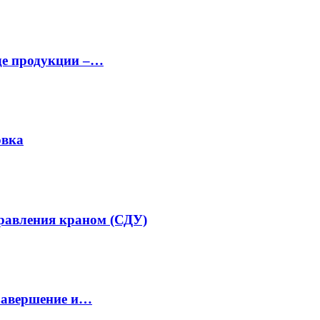
аде продукции –…
овка
равления краном (СДУ)
завершение и…