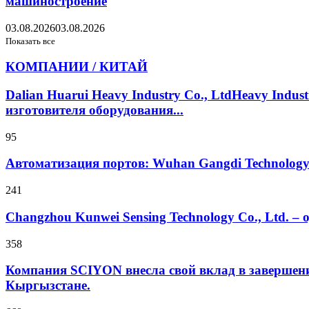
машиностроение
03.08.2026
03.08.2026
Показать все
КОМПАНИИ / КИТАЙ
Dalian Huarui Heavy Industry Co., LtdHeavy Ind
изготовителя оборудования...
95
Автоматизация портов: Wuhan Gangdi Technolog
241
Changzhou Kunwei Sensing Technology Co., Ltd. 
358
Компания SCIYON внесла свой вклад в завершение
Кыргызстане.