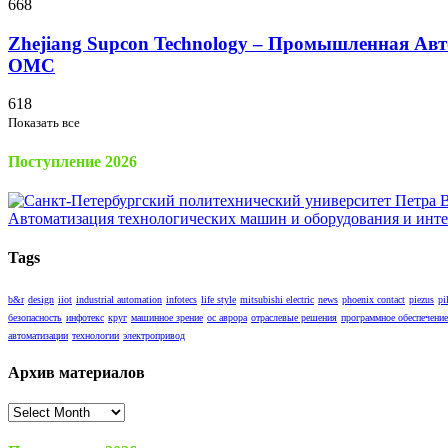
668
Zhejiang Supcon Technology – Промышленная Авт
OMC
618
Показать все
Поступление 2026
Tags
b&r
design
iiot
industrial automation
infotecs
life style
mitsubishi electric
news
phoenix contact
piezus
pi
безопасность
инфотекс
круг
машинное зрение
ос аврора
отраслевые решения
программное обеспечение
автоматизации
технологии
электропривод
Архив материалов
Архив
материалов