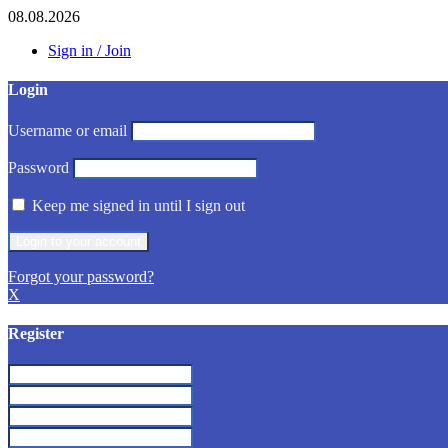
08.08.2026
Sign in / Join
Login
Username or email
Password
Keep me signed in until I sign out
Forgot your password?
X
Register