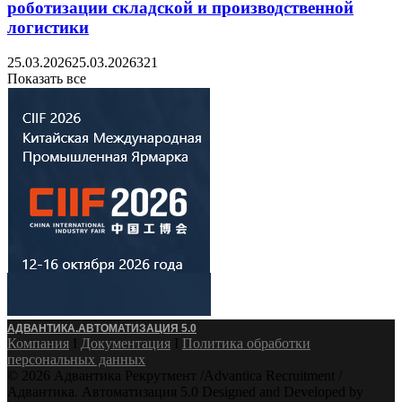
роботизации складской и производственной
логистики
25.03.2026
25.03.2026
321
Показать все
АДВАНТИКА.АВТОМАТИЗАЦИЯ 5.0
Компания
Ӏ
Документация
Ӏ
Политика обработки
персональных данных
© 2026 Адвантика Рекрутмент /Advantica Recruitment /
Адвантика. Автоматизация 5.0 Designed and Developed by