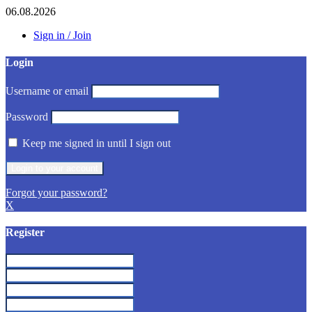
06.08.2026
Sign in / Join
Login
Username or email
Password
Keep me signed in until I sign out
Forgot your password?
X
Register