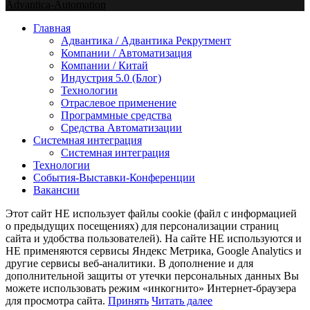
Advantica-Automation
Youtube
Email
Xing
Telegram
Главная
Адвантика / Адвантика Рекрутмент
Компании / Автоматизация
Компании / Китай
Индустрия 5.0 (Блог)
Технологии
Отраслевое применение
Программные средства
Средства Автоматизации
Системная интеграция
Системная интеграция
Технологии
События-Выставки-Конференции
Вакансии
Этот сайт НЕ использует файлы cookie (файл с информацией
о предыдущих посещениях) для персонализации страниц
сайта и удобства пользователей). На сайте НЕ используются и
НЕ применяются сервисы Яндекс Метрика, Google Analytics и
другие сервисы веб-аналитики. В дополнение и для
дополнительной защиты от утечки персональных данных Вы
можете использовать режим «инкогнито» Интернет-браузера
для просмотра сайта.
Принять
Читать далее