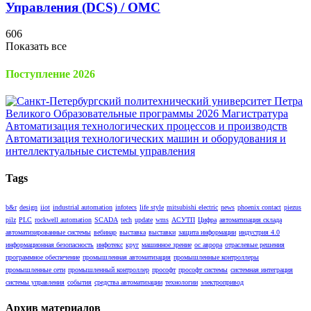
Управления (DCS) / OMC
606
Показать все
Поступление 2026
Tags
b&r
design
iiot
industrial automation
infotecs
life style
mitsubishi electric
news
phoenix contact
piezus
pilz
PLC
rockwell automation
SCADA
tech
update
wms
АСУТП
Цифра
автоматизация склада
автоматизированные системы
вебинар
выставка
выставки
защита информации
индустрия 4.0
информационная безопасность
инфотекс
круг
машинное зрение
ос аврора
отраслевые решения
программное обеспечение
промышленная автоматизация
промышленные контроллеры
промышленные сети
промышленный контроллер
прософт
прософт системы
системная интеграция
системы управления
события
средства автоматизации
технологии
электропривод
Архив материалов