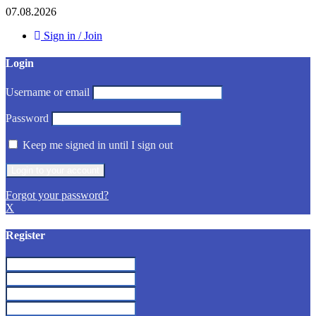
07.08.2026
Sign in / Join
Login
Username or email
Password
Keep me signed in until I sign out
Forgot your password?
X
Register