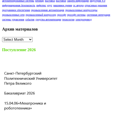
автоматизированные системы
вебинар
выставка
выставки
защита информации
индустрия 4.0
информационная безопасность
инфотекс
круг
машинное зрение
ос аврора
отраслевые решения
программное обеспечение
промышленная автоматизация
промышленные контроллеры
промышленные сети
промышленный контроллер
прософт
прософт системы
системная интеграция
системы управления
события
средства автоматизации
технологии
электропривод
Архив материалов
Архив
материалов
Поступление 2026