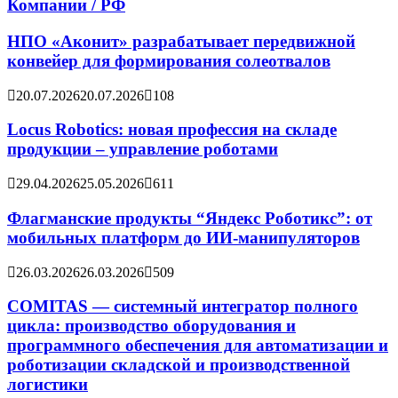
Компании / РФ
НПО «Аконит» разрабатывает передвижной
конвейер для формирования солеотвалов
20.07.2026
20.07.2026
108
Locus Robotics: новая профессия на складе
продукции – управление роботами
29.04.2026
25.05.2026
611
Флагманские продукты “Яндекс Роботикс”: от
мобильных платформ до ИИ-манипуляторов
26.03.2026
26.03.2026
509
COMITAS — системный интегратор полного
цикла: производство оборудования и
программного обеспечения для автоматизации и
роботизации складской и производственной
логистики