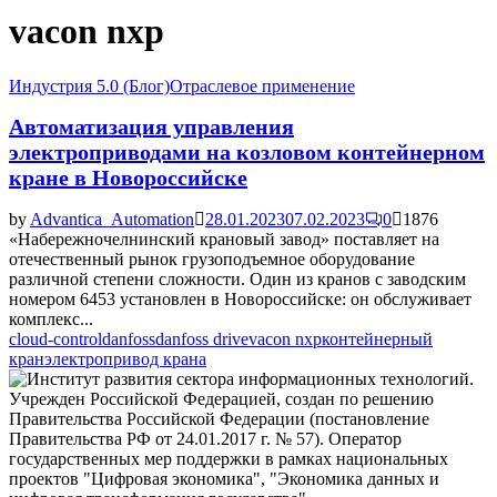
vacon nxp
Индустрия 5.0 (Блог)
Отраслевое применение
Автоматизация управления
электроприводами на козловом контейнерном
кране в Новороссийске
by
Advantica_Automation
28.01.2023
07.02.2023
0
1876
«Набережночелнинский крановый завод» поставляет на
отечественный рынок грузоподъемное оборудование
различной степени сложности. Один из кранов с заводским
номером 6453 установлен в Новороссийске: он обслуживает
комплекс...
cloud-control
danfoss
danfoss drive
vacon nxp
контейнерный
кран
электропривод крана