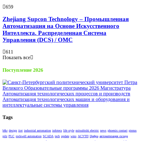
659
Zhejiang Supcon Technology – Промышленная
Автоматизация на Основе Искусственного
Интеллекта. Распределенная Cистема
Управления (DCS) / OMC
611
Показать все
Поступление 2026
Tags
b&r
design
iiot
industrial automation
infotecs
life style
mitsubishi electric
news
phoenix contact
piezus
pilz
PLC
rockwell automation
SCADA
tech
update
wms
АСУТП
Цифра
автоматизация склада