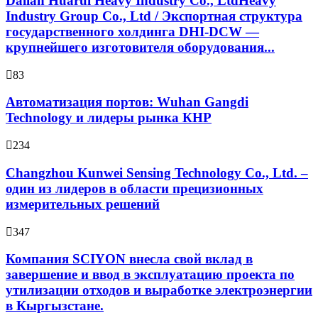
Dalian Huarui Heavy Industry Co., LtdHeavy
Industry Group Co., Ltd / Экспортная структура
государственного холдинга DHI-DCW —
крупнейшего изготовителя оборудования...
83
Автоматизация портов: Wuhan Gangdi
Technology и лидеры рынка КНР
234
Changzhou Kunwei Sensing Technology Co., Ltd. –
один из лидеров в области прецизионных
измерительных решений
347
Компания SCIYON внесла свой вклад в
завершение и ввод в эксплуатацию проекта по
утилизации отходов и выработке электроэнергии
в Кыргызстане.