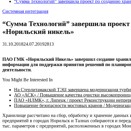
“Сумма Технологий” завершила проект по созданию хр
Системная интеграция
“Сумма Технологий” завершила проект
«Норильский никель»
31.10.2018
24.07.2019
2813
ПАО ГМК «Норильский Никель» завершил создание хранилищ
информации для поддержки принятия решений по планирова
деятельности
.
You Might Be Interested In
На Стерлитамакской ТЭЦ завершена модернизация турб
АО «АСК» / Повышение качества очистки высокопроницае
ПАО «НЛМК», г. Липецк / проект Реконструкции непрер
Повышение безопасности мостовых кранов / Модернизаци
Хранилище рассчитано на сбор, обработку и хранение данных
предприятий в городах Норильск и Талнах собираются и пере
тыс. параметров с предприятий, расположенных в городах Мон