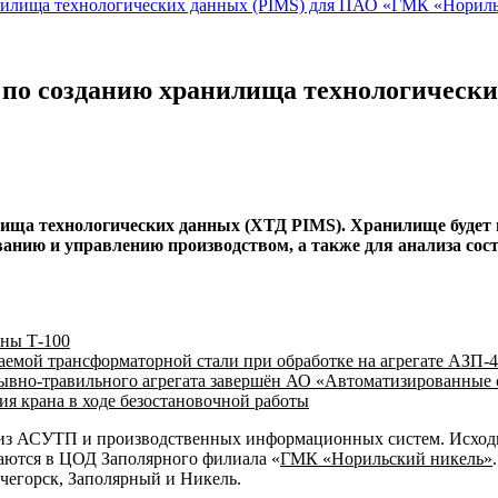
анилища технологических данных (PIMS) для ПАО «ГМК «Норил
 по созданию хранилища технологическ
а технологических данных (ХТД PIMS). Хранилище будет и
нию и управлению производством, а также для анализа сост
ины Т-100
мой трансформаторной стали при обработке на агрегате АЗП-4
ывно-травильного агрегата завершён АО «Автоматизированные 
я крана в ходе безостановочной работы
 из АСУТП и производственных информационных систем. Исходн
даются в ЦОД Заполярного филиала «
ГМК «Норильский никель»
чегорск, Заполярный и Никель.