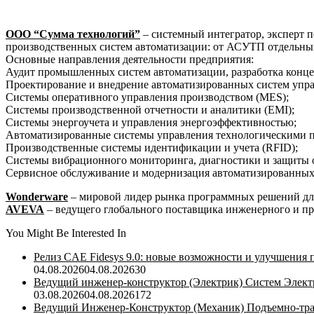
ООО “Сумма технологий”
– системный интегратор, эксперт
производственных систем автоматизации: от АСУТП отдельных
Основные направления деятельности предприятия:
Аудит промышленных систем автоматизации, разработка концеп
Проектирование и внедрение автоматизированных систем упра
Системы оперативного управления производством (MES);
Системы производственной отчетности и аналитики (EMI);
Системы энергоучета и управления энергоэффективностью;
Автоматизированные системы управления технологическими 
Производственные системы идентификации и учета (RFID);
Системы вибрационного мониторинга, диагностики и защиты 
Сервисное обслуживание и модернизация автоматизированных
Wonderware
– мировой лидер рынка программных решений для
AVEVA
– ведущего глобального поставщика инженерного и п
You Might Be Interested In
Релиз CAE Fidesys 9.0: новые возможности и улучшения
04.08.2026
04.08.2026
30
Ведущий инженер-конструктор (Электрик) Систем Элек
03.08.2026
04.08.2026
172
Ведущий Инженер-Конструктор (Механик) Подъемно-тран