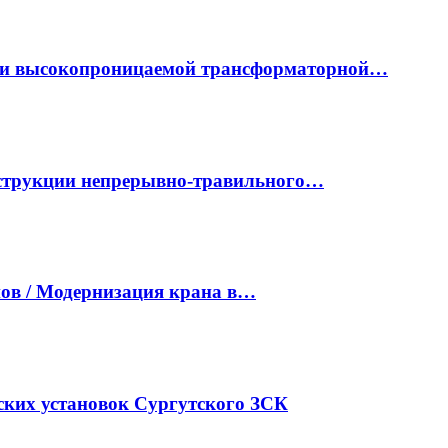
ки высокопроницаемой трансформаторной…
нструкции непрерывно-травильного…
ов / Модернизация крана в…
ких установок Сургутского ЗСК