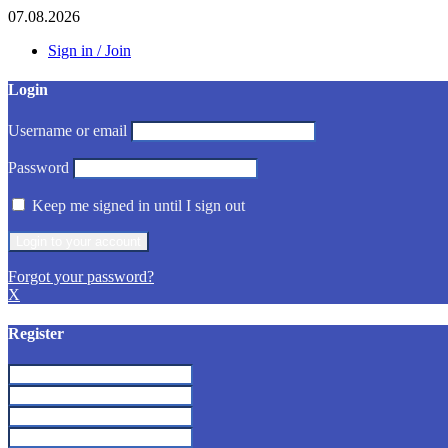
07.08.2026
Sign in / Join
Login
Username or email
Password
Keep me signed in until I sign out
Forgot your password?
X
Register