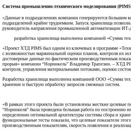
Система промышленно-технического моделирования (PIMS)
«Данные в подразделениях компании генерируются большим ко
подразделений крайне трудоемким. Запуск хранилища позволи
руководитель направления промышленной автоматизации ИТ-
разработка хранилища выполнена компанией «Сумма тех
«Проект ХТД PIMS был одним из ключевых в программе «Тех
с возможностью маржинальной оценки планов, контроля их ис
достоверные данные по фактическим производственным показа
прорыв» компании “Норникель” Владимир Трапезин. – ХТД PIM
контроля, управления материальными потоками, оценки сост
Разработка хранилища выполнена компанией ООО «Сумма тех
хранение и быструю обработку запросов смежных систем.
«В рамках этого проекта были установлены жесткие целевые п
“Норникеля” была проведена большая работа по построению и
определению оптимальной архитектуры системы сбора и хране
функциональные тесты показали, что целевые показатели этог
производственным показателям, скорость появления и реализ