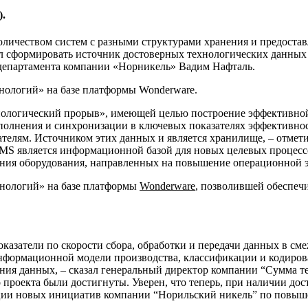
.
личеством систем с разными структурами хранения и предоста
л сформировать источник достоверных технологических данных 
департамента компании «Норникель» Вадим Нафталь.
нологий» на базе платформы Wonderware.
нологический прорыв», имеющей целью построение эффективной
полнения и синхронизации в ключевых показателях эффективнос
телям. Источником этих данных и является хранилище, – отме
S является информационной базой для новых целевых процессо
ояния оборудования, направленных на повышение операционной 
нологий» на базе платформы
Wonderware
, позволившей обеспечи
оказатели по скорости сбора, обработки и передачи данных в 
нформационной модели производства, классификации и кодиров
ния данных, – сказал генеральный директор компании “Сумма т
о проекта были достигнуты. Уверен, что теперь, при наличии д
ации новых инициатив компании “Норильский никель” по повыше