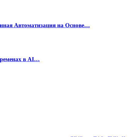
енная Автоматизация на Основе…
еременах в AI…