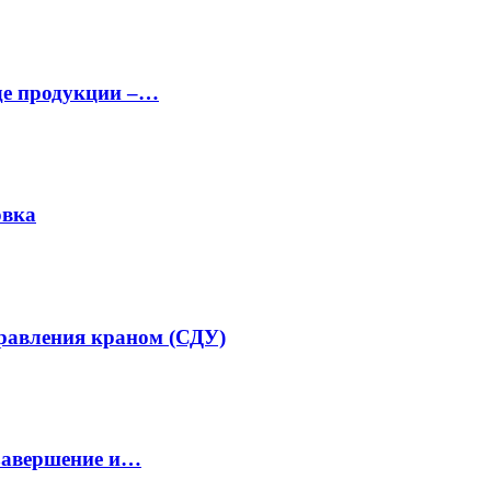
аде продукции –…
овка
равления краном (СДУ)
завершение и…