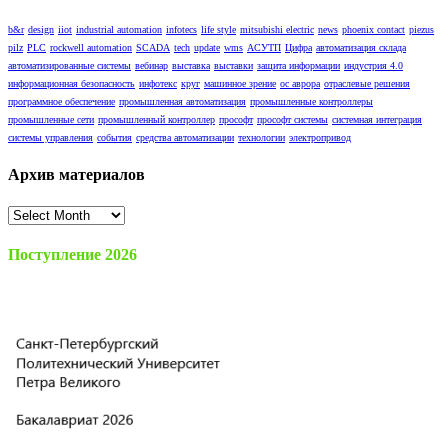
b&r
design
iiot
industrial automation
infotecs
life style
mitsubishi electric
news
phoenix contact
piezus
pilz
PLC
rockwell automation
SCADA
tech
update
wms
АСУТП
Цифра
автоматизация склада
автоматизированные системы
вебинар
выставка
выставки
защита информации
индустрия 4.0
информационная безопасность
инфотекс
круг
машинное зрение
ос аврора
отраслевые решения
программное обеспечение
промышленная автоматизация
промышленные контроллеры
промышленные сети
промышленный контроллер
прософт
прософт системы
системная интеграция
системы управления
события
средства автоматизации
технологии
электропривод
Архив материалов
Архив
материалов
Поступление 2026