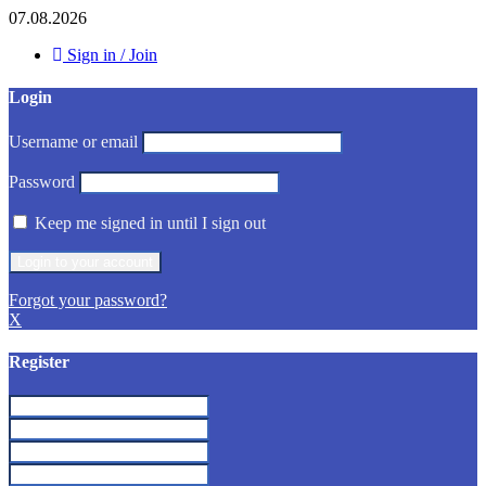
07.08.2026
Sign in / Join
Login
Username or email
Password
Keep me signed in until I sign out
Forgot your password?
X
Register