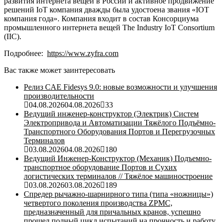
развития интернета вещей в России и активное продвижение
решений IoT компания дважды была удостоена звания «IOT
компания года». Компания входит в состав Консорциума
промышленного интернета вещей The Industry IoT Consortium
(IIC).
Подробнее:
https://www.zyfra.com
Вас также может заинтересовать
Релиз CAE Fidesys 9.0: новые возможности и улучшения
производительности
04.08.2026
04.08.2026
33
Ведущий инженер-конструктор (Электрик) Систем
Электропривода и Автоматизации Тяжёлого Подъёмно-
Транспортного Оборудования Портов и Перегрузочных
Терминалов
03.08.2026
04.08.2026
180
Ведущий Инженер-Конструктор (Механик) Подъемно-
транспортное оборудование Портов и Сухих
логистических терминалов // Тяжёлое машиностроение
03.08.2026
03.08.2026
189
Спредер рычажно-шарнирного типа (типа «ножницы»)
четвертого поколения производства ZPMC,
предназначенный для причальных кранов, успешно
прошел полный цикл испытаний на прочность и работу