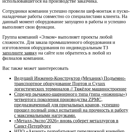
использовавшегося на производстве заказчика.
Сотрудники компании успешно провели шеф-монтаж и пуско-
наладочные работы совместно со специалистами клиента. На
данный момент оборудование запущено в работы и успешно
выполняет свои функции.
Группа компаний «Элком» выполняет проекты любой
сложности. Для заказа промышленного оборудования и
изготовления оборудования по индивидуальным ТЗ
заполните заявку
на сайте или обратитесь в любой из
филиалов компании.
Вас также может заинтересовать
Ведущий Инженер-Конструктор (Механик) Подъемно-
транспортное оборудование Портов и Сухих
логистических терминалов // Тяжёлое машиностроение
Спредер рычажно-шарнирного типа (типа «ножницы»)
четвертого поколения производства ZPMC,
предназначенный для причальных кранов, успешно
прошел полный цикл испытаний на прочность и работу
с максимальными нагрузками.
«Металл-Экспо’2026» вновь соберет металлургов в
Санкт-Петербурге
НПО «Аконит» разрабатывает передвижной конвейер