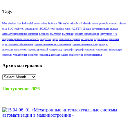
Tags
b&r
design
iiot
industrial automation
infotecs
life style
mitsubishi electric
news
phoenix contact
piezus
pilz
PLC
rockwell automation
SCADA
tech
update
wms
АСУТП
Цифра
автоматизация склада
автоматизированные системы
вебинар
выставка
выставки
защита информации
индустрия 4.0
информационная безопасность
инфотекс
круг
машинное зрение
ос аврора
отраслевые решения
программное обеспечение
промышленная автоматизация
промышленные контроллеры
промышленные сети
промышленный контроллер
прософт
прософт системы
системная интеграция
системы управления
события
средства автоматизации
технологии
электропривод
Архив материалов
Архив
материалов
Поступление 2026