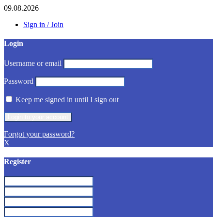
09.08.2026
Sign in / Join
Login
Username or email
Password
Keep me signed in until I sign out
Forgot your password?
X
Register