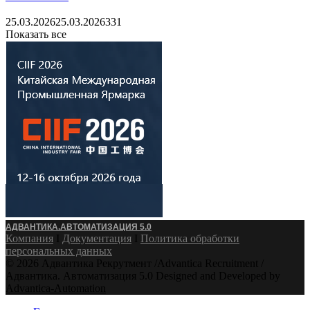
25.03.2026
25.03.2026
331
Показать все
АДВАНТИКА.АВТОМАТИЗАЦИЯ 5.0
Компания
Ӏ
Документация
Ӏ
Политика обработки
персональных данных
© 2026 Адвантика Рекрутмент /Advantica Recruitment /
Адвантика. Автоматизация 5.0 Designed and Developed by
Advantica-Automation