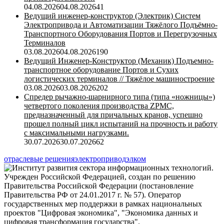
04.08.2026
04.08.2026
41
Ведущий инженер-конструктор (Электрик) Систем
Электропривода и Автоматизации Тяжёлого Подъёмно-
Транспортного Оборудования Портов и Перегрузочных
Терминалов
03.08.2026
04.08.2026
190
Ведущий Инженер-Конструктор (Механик) Подъемно-
транспортное оборудование Портов и Сухих
логистических терминалов // Тяжёлое машиностроение
03.08.2026
03.08.2026
202
Спредер рычажно-шарнирного типа (типа «ножницы»)
четвертого поколения производства ZPMC,
предназначенный для причальных кранов, успешно
прошел полный цикл испытаний на прочность и работу
с максимальными нагрузками.
30.07.2026
30.07.2026
62
отраслевые решения
электропривод
элком